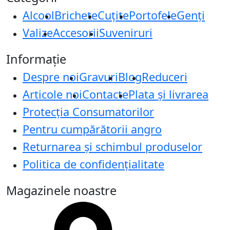
Alcool
Brichete
Cuțite
Portofele
Genți
Valize
Accesorii
Suveniruri
Informație
Despre noi
Gravuri
Blog
Reduceri
Articole noi
Contacte
Plata și livrarea
Protecţia Consumatorilor
Pentru cumpărătorii angro
Returnarea și schimbul produselor
Politica de confidențialitate
Magazinele noastre