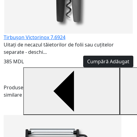
Tirbuşon Victorinox 7.6924
Uitați de necazul tăietorilor de folii sau cuțitelor
separate - deschi...
385 MDL
Cumpără
Adăugat
Produse
similare
C
C