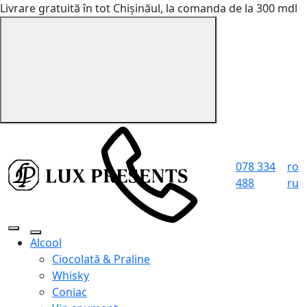
Livrare gratuită în tot Chișinăul, la comanda de la 300 mdl
078 334
ro
488
ru
Alcool
Ciocolată & Praline
Whisky
Coniac