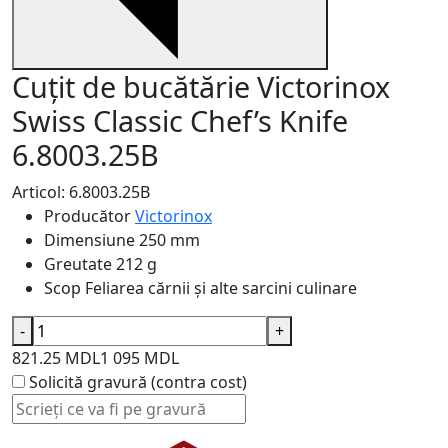
Cuțit de bucătărie Victorinox
Swiss Classic Chef’s Knife
6.8003.25B
Articol: 6.8003.25B
Producător
Victorinox
Dimensiune
250 mm
Greutate
212 g
Scop
Feliarea cărnii și alte sarcini culinare
-
+
821.25 MDL
1 095 MDL
Solicită gravură (contra cost)