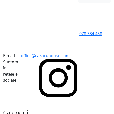
078 334 488
E-mail
office@cazacuhouse.com
Suntem
în
rețelele
sociale
Categorii