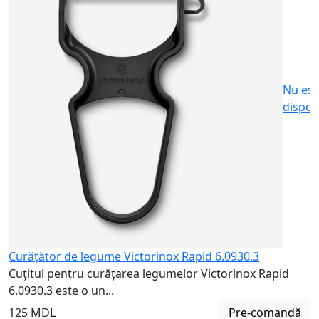
u
1
Nu est
dispon
Curățător de legume Victorinox Rapid 6.0930.3
Cuțitul pentru curățarea legumelor Victorinox Rapid
6.0930.3 este o un...
125 MDL
Pre-comandă