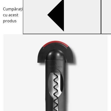
Cumpărați
cu acest
produs
P
P
u
9