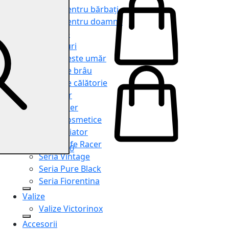
Genți pentru bărbați
Genți pentru doamne
Serviete
Rucsacuri
Genți peste umăr
Genți de brâu
Genți de călătorie
Shopper
Organiser
Truse cosmetice
Seria Aviator
Seria Cafe Racer
0
Seria Vintage
Seria Pure Black
Seria Fiorentina
Valize
Valize Victorinox
Accesorii