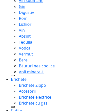
Vin spumant
Gin
Digestiv
Rom
Lichior
Vin
Absint
Tequila
Vodcă
Vermut
Bere
Băuturi nealcoolice
Apă minerală
Brichete
Brichete Zippo
Accesorii
Brichete electrice
Brichete cu gaz
Cuțite