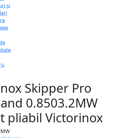
ri și
lari
re
iele
e
 de
itate
ru
inox Skipper Pro
and 0.8503.2MW
t pliabil Victorinox
3.2MW