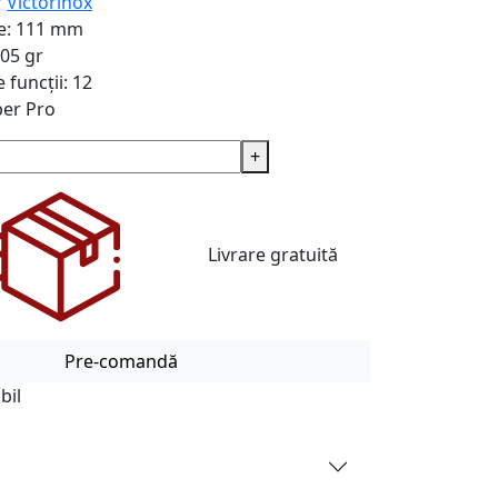
r
Victorinox
e:
111 mm
05 gr
funcții:
12
per Pro
+
Livrare gratuită
Pre-comandă
bil