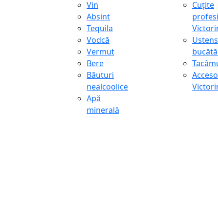
Vin
Cuțite
Absint
profes
Tequila
Victor
Vodcă
Ustens
Vermut
bucătă
Bere
Tacâmu
Băuturi
Accesor
nealcoolice
Victor
Apă
minerală