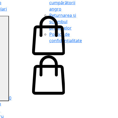
o
cumpărătorii
lari
angro
Returnarea și
schimbul
produselor
o
Politica de
lari
confidențialitate
tit
o
le
iele
e
ru
i
ru
0
n
ă
ru