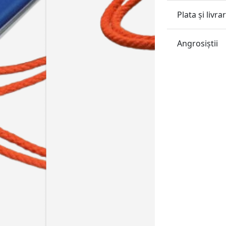
Plata și livra
Angrosiştii