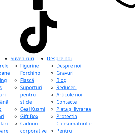
Suveniruri
Despre noi
ele
Figurine
Despre noi
oane
Forchino
Gravuri
ing
Flască
Blog
s
Suporturi
Reduceri
uri
pentru
Articole noi
ână
sticle
Contacte
o
Ceai Kusmi
Plata și livrarea
ri
Gift Box
Protecţia
lari
Cadouri
Consumatorilor
oare
corporative
Pentru