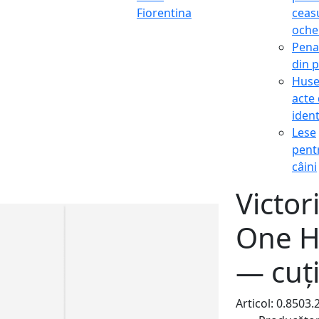
Fiorentina
ceasu
oche
Pena
din p
Hus
acte
ident
Lese
pent
câini
Victor
One H
— cuți
Articol: 0.850