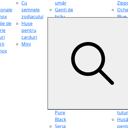
Cu
umăr
Zipp
ionale
semnele
Genți de
Oche
inox
zodiacului
brâu
Blue
ile de
Huse
Genți de
Light
rie
pentru
călătorie
Filter
ri
carduri
Shopper
Zipp
ii
Mini
Organiser
Oche
inox
Truse
de ci
cosmetice
Zipp
Seria
Cure
Aviator
din p
Seria Cafe
Hus
Racer
pent
Seria
chei
Vintage
Pung
Seria
pent
Pure
tutu
Black
Hus
Seria
pent