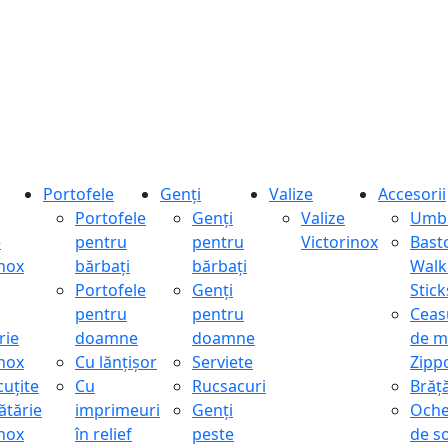
Portofele
Genți
Valize
Accesorii
Portofele
Genți
Valize
Umbr
e
pentru
pentru
Victorinox
Bast
inox
bărbați
bărbați
Walk
Portofele
Genți
Stick
pentru
pentru
Ceas
rie
doamne
doamne
de m
inox
Cu lănțișor
Serviete
Zipp
cuțite
Cu
Rucsacuri
Brăță
ătărie
imprimeuri
Genți
Oche
inox
în relief
peste
de s