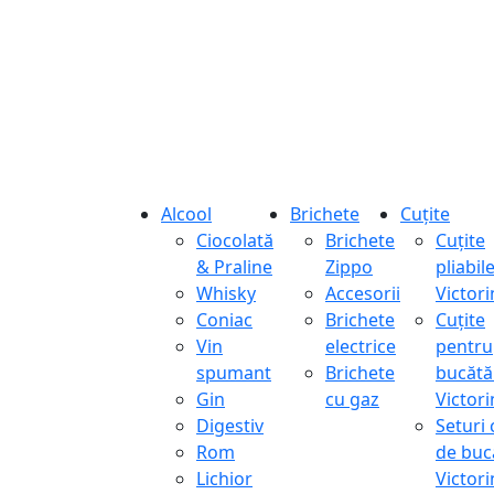
Alcool
Brichete
Cuțite
Ciocolată
Brichete
Cuțite
& Praline
Zippo
pliabil
Whisky
Accesorii
Victor
Coniac
Brichete
Cuțite
Vin
electrice
pentru
spumant
Brichete
bucătă
Gin
cu gaz
Victor
Digestiv
Seturi 
Rom
de buc
Lichior
Victor