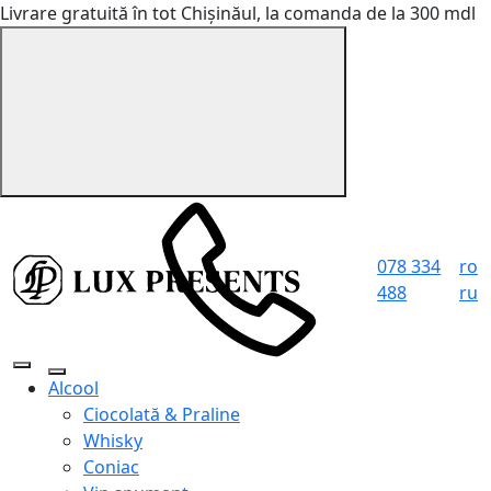
Livrare gratuită în tot Chișinăul, la comanda de la 300 mdl
078 334
ro
488
ru
Alcool
Ciocolată & Praline
Whisky
Coniac