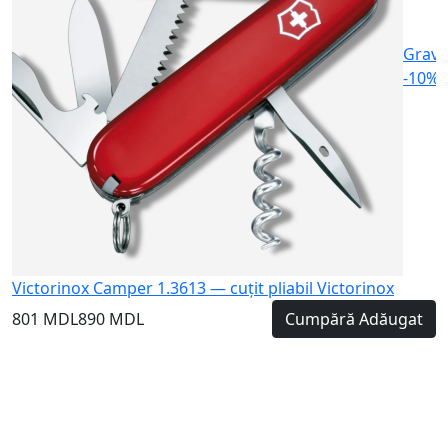
Gravu
-10%
Victorinox Camper 1.3613 — cuțit pliabil Victorinox
801 MDL
890 MDL
Cumpără
Adăugat