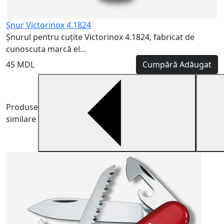
Șnur Victorinox 4.1824
Șnurul pentru cuțite Victorinox 4.1824, fabricat de
cunoscuta marcă el...
45 MDL
Cumpără
Adăugat
Produse
similare
V
6