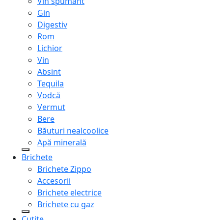
Vin spumant
Gin
Digestiv
Rom
Lichior
Vin
Absint
Tequila
Vodcă
Vermut
Bere
Băuturi nealcoolice
Apă minerală
Brichete
Brichete Zippo
Accesorii
Brichete electrice
Brichete cu gaz
Cuțite