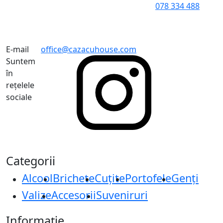
078 334 488
E-mail
office@cazacuhouse.com
Suntem
în
rețelele
sociale
Categorii
Alcool
Brichete
Cuțite
Portofele
Genți
Valize
Accesorii
Suveniruri
Informație