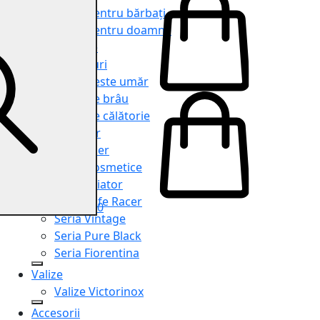
Genți pentru bărbați
Genți pentru doamne
Serviete
Rucsacuri
Genți peste umăr
Genți de brâu
Genți de călătorie
Shopper
Organiser
Truse cosmetice
Seria Aviator
Seria Cafe Racer
0
Seria Vintage
Seria Pure Black
Seria Fiorentina
Valize
Valize Victorinox
Accesorii