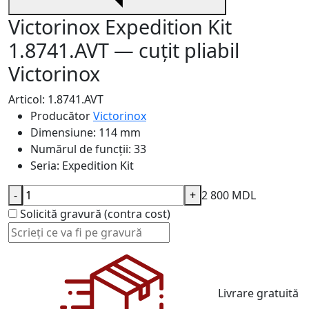
Victorinox Expedition Kit
1.8741.AVT — cuțit pliabil
Victorinox
Articol: 1.8741.AVT
Producător
Victorinox
Dimensiune:
114 mm
Numărul de funcții:
33
Seria:
Expedition Kit
-
+
2 800 MDL
Solicită gravură (contra cost)
Livrare gratuită