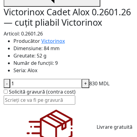
Victorinox Cadet Alox 0.2601.26
— cuțit pliabil Victorinox
Articol: 0.2601.26
Producător
Victorinox
Dimensiune:
84 mm
Greutate:
52 g
Număr de funcții:
9
Seria:
Alox
-
+
830 MDL
Solicită gravură (contra cost)
Livrare gratuită