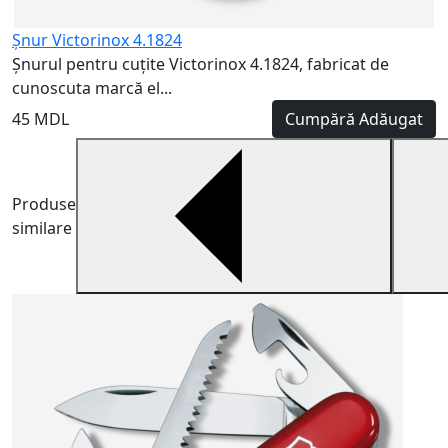
Șnur Victorinox 4.1824
Șnurul pentru cuțite Victorinox 4.1824, fabricat de
cunoscuta marcă el...
45 MDL
Cumpără
Adăugat
Produse
similare
V
6