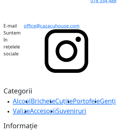
078 334 488
E-mail
office@cazacuhouse.com
Suntem
în
rețelele
sociale
Categorii
Alcool
Brichete
Cuțite
Portofele
Genți
Valize
Accesorii
Suveniruri
Informație