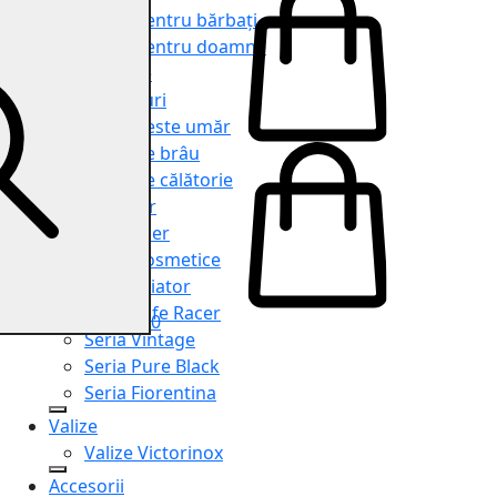
Genți pentru bărbați
Genți pentru doamne
Serviete
Rucsacuri
Genți peste umăr
Genți de brâu
Genți de călătorie
Shopper
Organiser
Truse cosmetice
Seria Aviator
Seria Cafe Racer
0
Seria Vintage
Seria Pure Black
Seria Fiorentina
Valize
Valize Victorinox
Accesorii