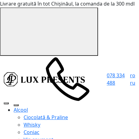
Livrare gratuită în tot Chișinăul, la comanda de la 300 mdl
078 334
ro
488
ru
Alcool
Ciocolată & Praline
Whisky
Coniac