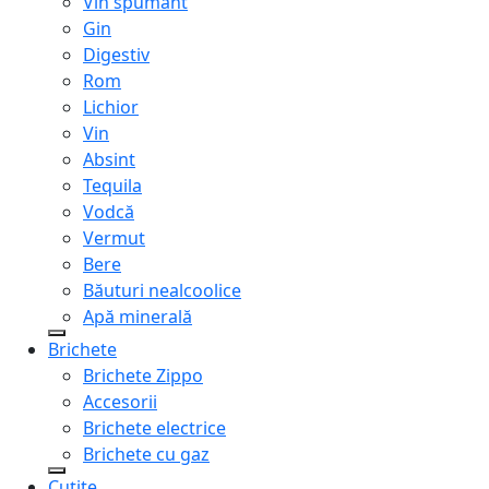
Vin spumant
Gin
Digestiv
Rom
Lichior
Vin
Absint
Tequila
Vodcă
Vermut
Bere
Băuturi nealcoolice
Apă minerală
Brichete
Brichete Zippo
Accesorii
Brichete electrice
Brichete cu gaz
Cuțite