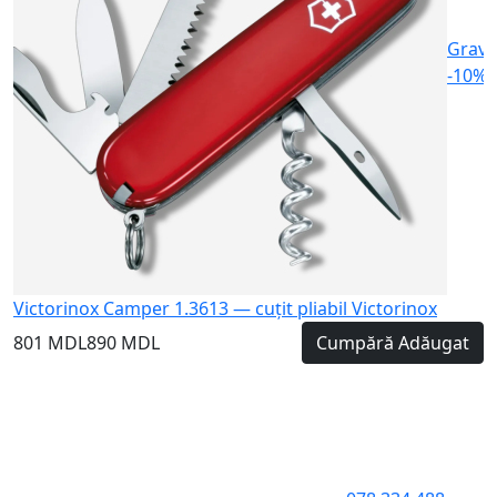
Gravu
-10%
Victorinox Camper 1.3613 — cuțit pliabil Victorinox
801 MDL
890 MDL
Cumpără
Adăugat