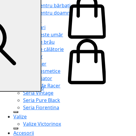
Genți pentru bărbați
Genți pentru doamne
Serviete
Rucsacuri
Genți peste umăr
Genți de brâu
Genți de călătorie
Shopper
Organiser
Truse cosmetice
Seria Aviator
Seria Cafe Racer
0
Seria Vintage
Seria Pure Black
Seria Fiorentina
Valize
Valize Victorinox
Accesorii