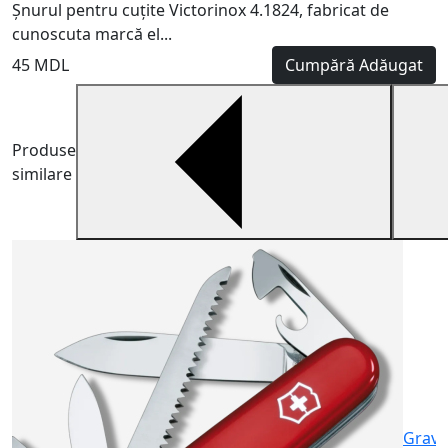
Șnurul pentru cuțite Victorinox 4.1824, fabricat de
cunoscuta marcă el...
45 MDL
Cumpără
Adăugat
Produse
similare
V
6
Gravu