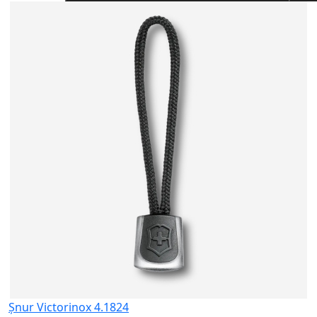
L
C
p
8
Șnur Victorinox 4.1824