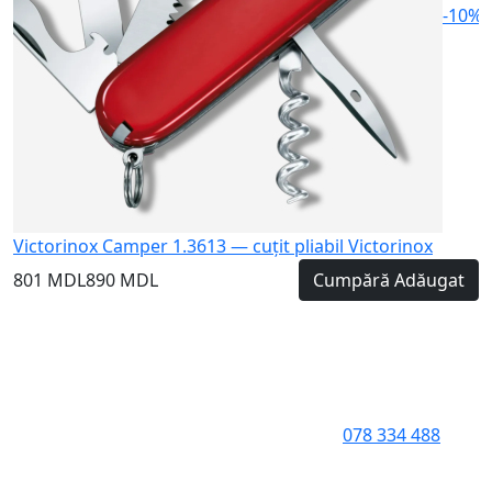
-10%
Victorinox Camper 1.3613 — cuțit pliabil Victorinox
801 MDL
890 MDL
Cumpără
Adăugat
078 334 488