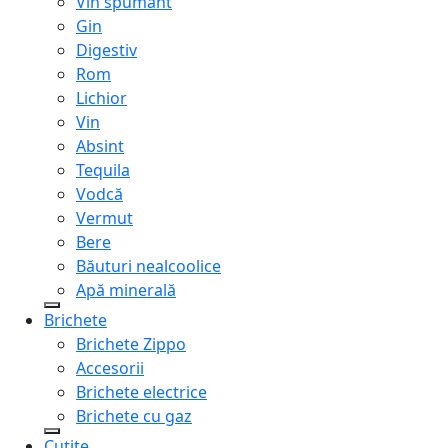
Vin spumant
Gin
Digestiv
Rom
Lichior
Vin
Absint
Tequila
Vodcă
Vermut
Bere
Băuturi nealcoolice
Apă minerală
Brichete
Brichete Zippo
Accesorii
Brichete electrice
Brichete cu gaz
Cuțite