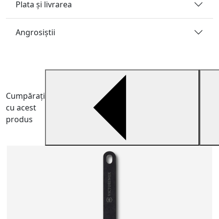
Plata și livrarea
Angrosiştii
Cumpărați
cu acest
produs
S
S
e
4