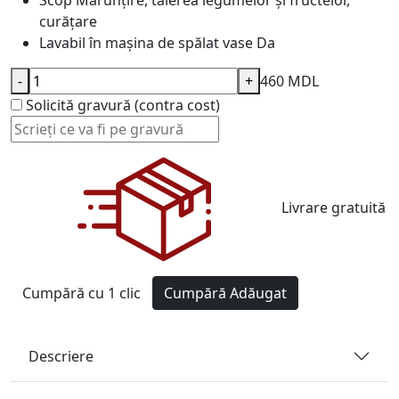
Scop
Mărunțire, tăierea legumelor și fructelor,
curățare
Lavabil în mașina de spălat vase
Da
-
+
460 MDL
Solicită gravură (contra cost)
Livrare gratuită
Cumpără cu 1 clic
Cumpără
Adăugat
Descriere