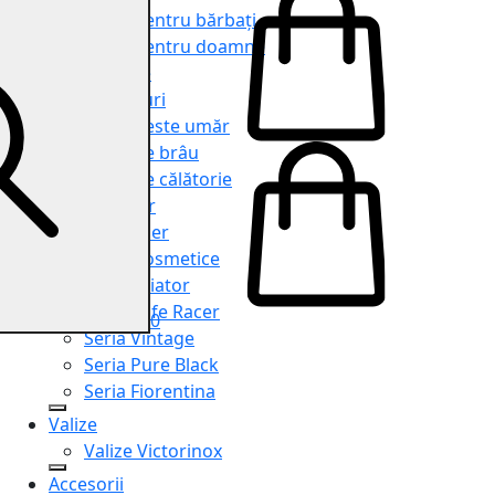
Genți pentru bărbați
Genți pentru doamne
Serviete
Rucsacuri
Genți peste umăr
Genți de brâu
Genți de călătorie
Shopper
Organiser
Truse cosmetice
Seria Aviator
Seria Cafe Racer
0
Seria Vintage
Seria Pure Black
Seria Fiorentina
Valize
Valize Victorinox
Accesorii