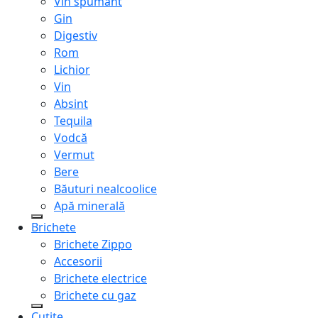
Vin spumant
Gin
Digestiv
Rom
Lichior
Vin
Absint
Tequila
Vodcă
Vermut
Bere
Băuturi nealcoolice
Apă minerală
Brichete
Brichete Zippo
Accesorii
Brichete electrice
Brichete cu gaz
Cuțite