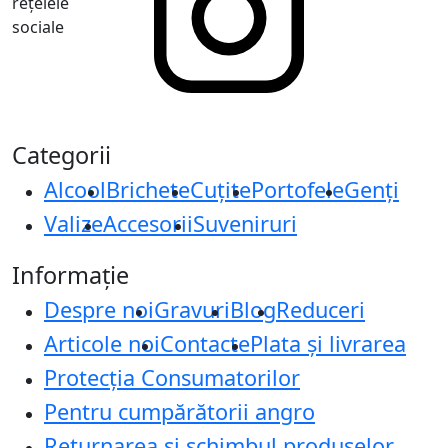
rețelele
sociale
Categorii
Alcool
Brichete
Cuțite
Portofele
Genți
Valize
Accesorii
Suveniruri
Informație
Despre noi
Gravuri
Blog
Reduceri
Articole noi
Contacte
Plata și livrarea
Protecţia Consumatorilor
Pentru cumpărătorii angro
Returnarea și schimbul produselor