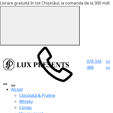
Livrare gratuită în tot Chișinăul, la comanda de la 300 mdl
078 334
ro
488
ru
Alcool
Ciocolată & Praline
Whisky
Coniac