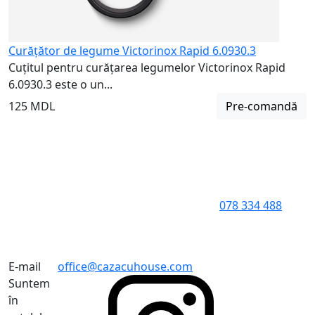
Curățător de legume Victorinox Rapid 6.0930.3
Cuțitul pentru curățarea legumelor Victorinox Rapid
6.0930.3 este o un...
125 MDL
Pre-comandă
078 334 488
E-mail
office@cazacuhouse.com
Suntem
în