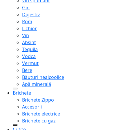
Vin spumant
Gin
Digestiv
Rom
Lichior
Vin
Absint
Tequila
Vodcă
Vermut
Bere
Băuturi nealcoolice
Apă minerală
Brichete
Brichete Zippo
Accesorii
Brichete electrice
Brichete cu gaz
Cuțite