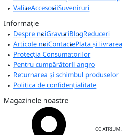
Valize
Accesorii
Suveniruri
Informație
Despre noi
Gravuri
Blog
Reduceri
Articole noi
Contacte
Plata și livrarea
Protecţia Consumatorilor
Pentru cumpărătorii angro
Returnarea și schimbul produselor
Politica de confidențialitate
Magazinele noastre
CC ATRIUM,