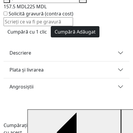
157.5 MDL
225 MDL
Solicită gravură (contra cost)
Cumpără cu 1 clic
Cumpără
Adăugat
Descriere
Plata și livrarea
Angrosiştii
Cumpărați
cu acest