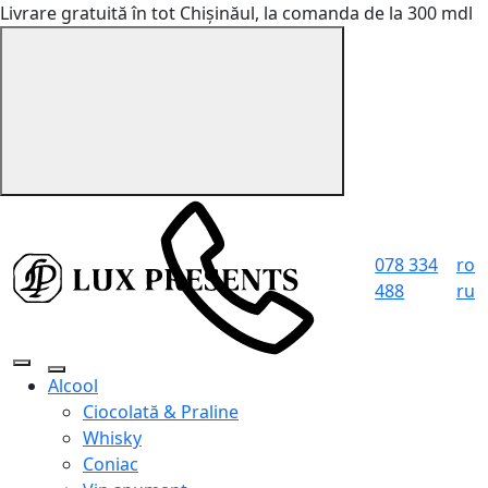
Livrare gratuită în tot Chișinăul, la comanda de la 300 mdl
078 334
ro
488
ru
Alcool
Ciocolată & Praline
Whisky
Coniac