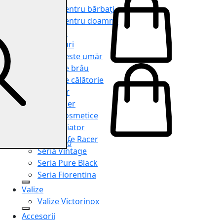
Genți pentru bărbați
Genți pentru doamne
Serviete
Rucsacuri
Genți peste umăr
Genți de brâu
Genți de călătorie
Shopper
Organiser
Truse cosmetice
Seria Aviator
Seria Cafe Racer
0
Seria Vintage
Seria Pure Black
Seria Fiorentina
Valize
Valize Victorinox
Accesorii