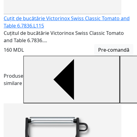
Cuțit de bucătărie Victorinox Swiss Classic Tomato and
Table 6.7836.L115
Cuțitul de bucătărie Victorinox Swiss Classic Tomato
and Table 6.7836....
160 MDL
Pre-comandă
Produse
similare
C
C
u