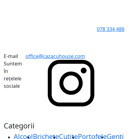
078 334 488
E-mail
office@cazacuhouse.com
Suntem
în
rețelele
sociale
Categorii
Alcool
Brichete
Cuțite
Portofele
Genți