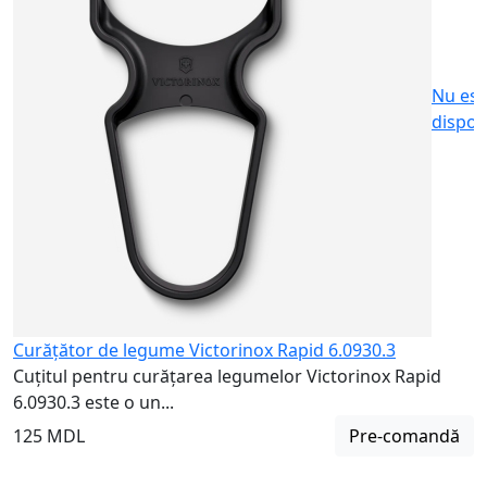
1
Nu est
dispon
Curățător de legume Victorinox Rapid 6.0930.3
Cuțitul pentru curățarea legumelor Victorinox Rapid
6.0930.3 este o un...
125 MDL
Pre-comandă