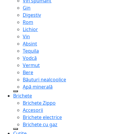
Vin spumant
Gin
Digestiv
Rom
Lichior
Vin
Absint
Tequila
Vodcă
Vermut
Bere
Băuturi nealcoolice
Apă minerală
Brichete
Brichete Zippo
Accesorii
Brichete electrice
Brichete cu gaz
Cuțite