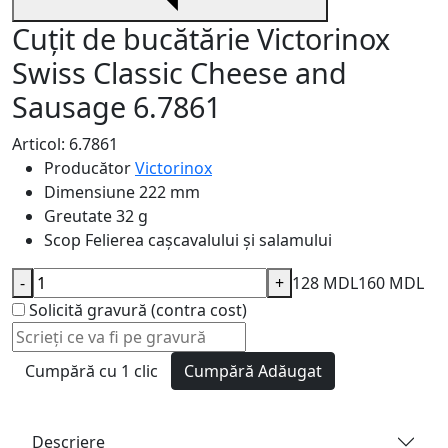
Cuțit de bucătărie Victorinox
Swiss Classic Cheese and
Sausage 6.7861
Articol: 6.7861
Producător
Victorinox
Dimensiune
222 mm
Greutate
32 g
Scop
Felierea cașcavalului și salamului
-
+
128 MDL
160 MDL
Solicită gravură (contra cost)
Cumpără cu 1 clic
Cumpără
Adăugat
Descriere