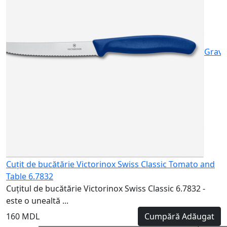
C
6
1
Gravu
Cuțit de bucătărie Victorinox Swiss Classic Tomato and
Table 6.7832
Cuțitul de bucătărie Victorinox Swiss Classic 6.7832 -
este o unealtă ...
160 MDL
Cumpără
Adăugat