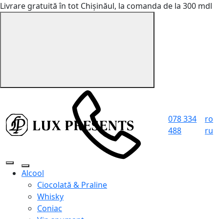
Livrare gratuită în tot Chișinăul, la comanda de la 300 mdl
078 334
ro
488
ru
Alcool
Ciocolată & Praline
Whisky
Coniac