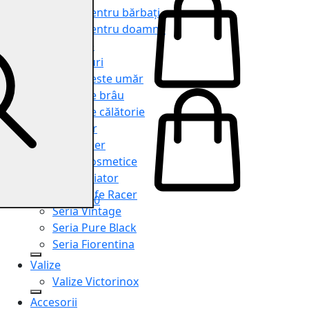
Genți pentru bărbați
Genți pentru doamne
Serviete
Rucsacuri
Genți peste umăr
Genți de brâu
Genți de călătorie
Shopper
Organiser
Truse cosmetice
Seria Aviator
Seria Cafe Racer
0
Seria Vintage
Seria Pure Black
Seria Fiorentina
Valize
Valize Victorinox
Accesorii