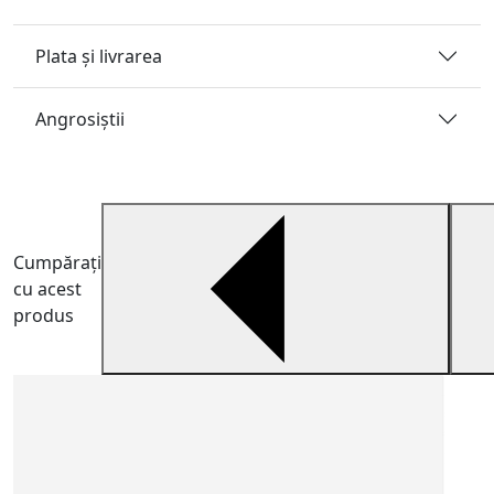
Plata și livrarea
Angrosiştii
Cumpărați
cu acest
produs
C
6