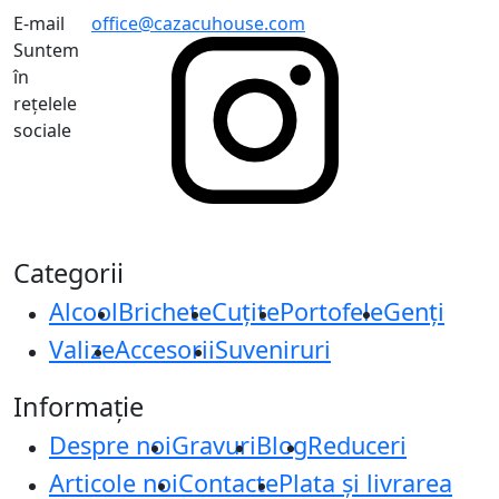
E-mail
office@cazacuhouse.com
Suntem
în
rețelele
sociale
Categorii
Alcool
Brichete
Cuțite
Portofele
Genți
Valize
Accesorii
Suveniruri
Informație
Despre noi
Gravuri
Blog
Reduceri
Articole noi
Contacte
Plata și livrarea