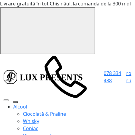
Livrare gratuită în tot Chișinăul, la comanda de la 300 mdl
078 334
ro
488
ru
Alcool
Ciocolată & Praline
Whisky
Coniac