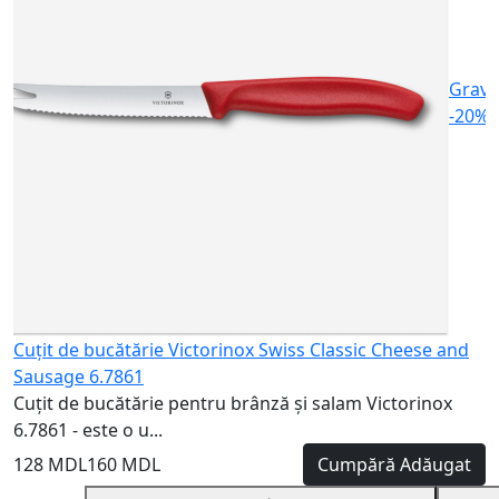
1
Gravu
-20%
Cuțit de bucătărie Victorinox Swiss Classic Cheese and
Sausage 6.7861
Cuțit de bucătărie pentru brânză și salam Victorinox
6.7861 - este o u...
128 MDL
160 MDL
Cumpără
Adăugat