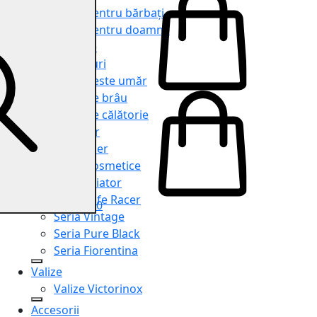
Genți pentru bărbați
Genți pentru doamne
Serviete
Rucsacuri
Genți peste umăr
Genți de brâu
Genți de călătorie
Shopper
Organiser
Truse cosmetice
Seria Aviator
Seria Cafe Racer
0
Seria Vintage
Seria Pure Black
Seria Fiorentina
Valize
Valize Victorinox
Accesorii