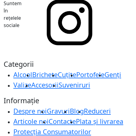
Suntem
în
rețelele
sociale
Categorii
Alcool
Brichete
Cuțite
Portofele
Genți
Valize
Accesorii
Suveniruri
Informație
Despre noi
Gravuri
Blog
Reduceri
Articole noi
Contacte
Plata și livrarea
Protecţia Consumatorilor