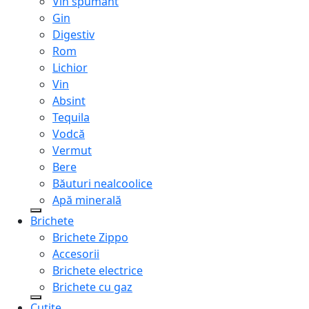
Vin spumant
Gin
Digestiv
Rom
Lichior
Vin
Absint
Tequila
Vodcă
Vermut
Bere
Băuturi nealcoolice
Apă minerală
Brichete
Brichete Zippo
Accesorii
Brichete electrice
Brichete cu gaz
Cuțite