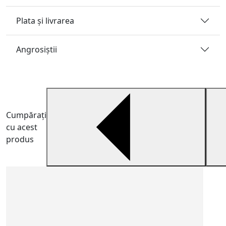
Plata și livrarea
Angrosiştii
Cumpărați
cu acest
produs
C
T
C
a