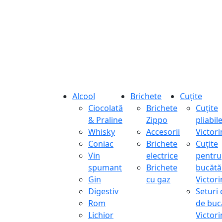
Alcool
Brichete
Cuțite
Ciocolată
Brichete
Cuțite
& Praline
Zippo
pliabil
Whisky
Accesorii
Victor
Coniac
Brichete
Cuțite
Vin
electrice
pentru
spumant
Brichete
bucătă
Gin
cu gaz
Victor
Digestiv
Seturi 
Rom
de buc
Lichior
Victor