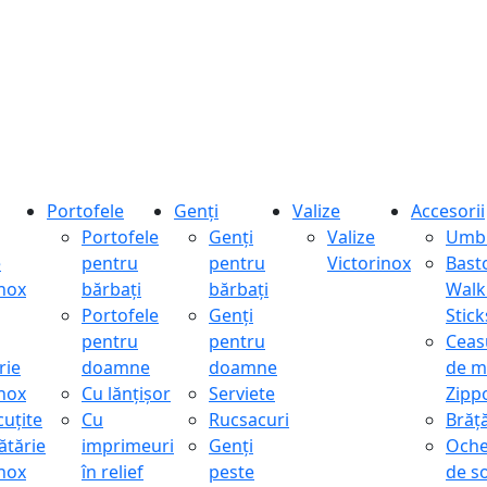
Portofele
Genți
Valize
Accesorii
Portofele
Genți
Valize
Umbr
e
pentru
pentru
Victorinox
Bast
inox
bărbați
bărbați
Walk
Portofele
Genți
Stick
pentru
pentru
Ceas
rie
doamne
doamne
de m
inox
Cu lănțișor
Serviete
Zipp
cuțite
Cu
Rucsacuri
Brăță
ătărie
imprimeuri
Genți
Oche
inox
în relief
peste
de s