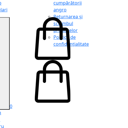
o
cumpărătorii
lari
angro
Returnarea și
schimbul
produselor
o
Politica de
lari
confidențialitate
tit
o
le
iele
e
ru
i
ru
0
n
ă
ru