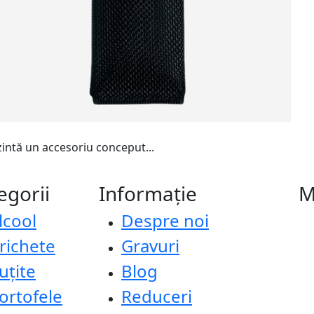
intă un accesoriu conceput...
egorii
Informație
M
lcool
Despre noi
richete
Gravuri
uțite
Blog
ortofele
Reduceri