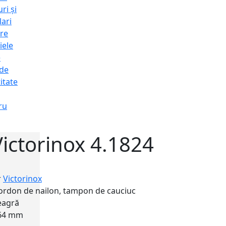
ri și
lari
re
iele
e
 de
itate
ru
ictorinox 4.1824
r
Victorinox
ordon de nailon, tampon de cauciuc
eagră
64 mm