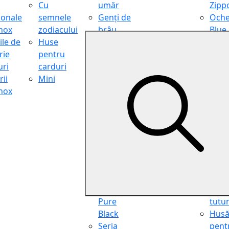
Cu
umăr
Zipp
ionale
semnele
Genți de
Oche
inox
zodiacului
brâu
Blue
ile de
Huse
Genți de
Light
rie
pentru
călătorie
Filter
ri
carduri
Shopper
Zipp
ii
Mini
Organiser
Oche
inox
Truse
de ci
cosmetice
Zipp
Seria
Cure
Aviator
din p
Seria Cafe
Hus
Racer
pent
Seria
chei
Vintage
Pung
Seria
pent
Pure
tutu
Black
Hus
Seria
pent