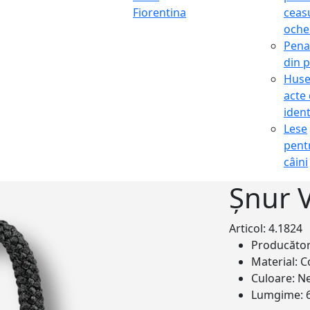
Fiorentina
ceasu
oche
Pena
din p
Hus
acte
ident
Lese
pent
câini
Șnur V
Articol: 4.1824
Producăto
Material:
C
Culoare:
N
Lumgime: