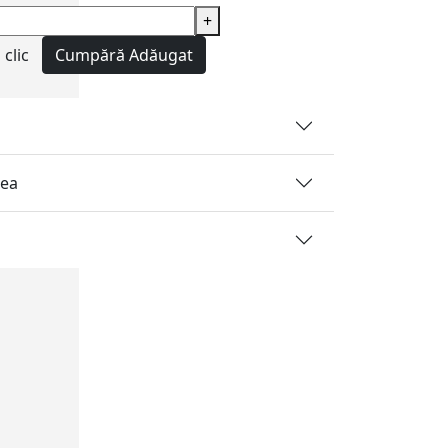
+
clic
Cumpără
Adăugat
rea