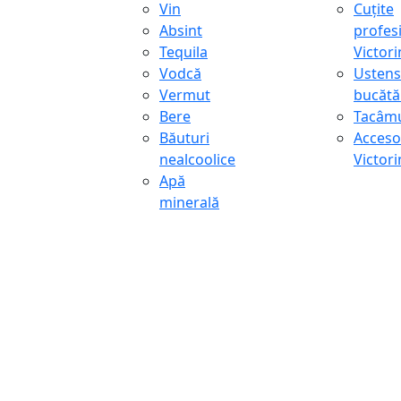
Vin
Cuțite
Absint
profes
Tequila
Victor
Vodcă
Ustens
Vermut
bucătă
Bere
Tacâmu
Băuturi
Accesor
nealcoolice
Victor
Apă
minerală