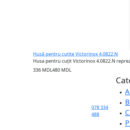
Husă pentru cuțite Victorinox 4.0822.N
Husa pentru cuțit Victorinox 4.0822.N reprez
336 MDL
480 MDL
Cat
A
B
078 334
C
488
P