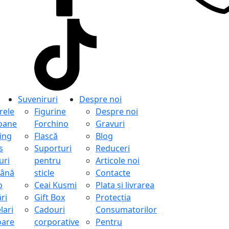
Suveniruri
Despre noi
ele
Figurine
Despre noi
oane
Forchino
Gravuri
ing
Flască
Blog
s
Suporturi
Reduceri
uri
pentru
Articole noi
ână
sticle
Contacte
o
Ceai Kusmi
Plata și livrarea
ri
Gift Box
Protecţia
lari
Cadouri
Consumatorilor
oare
corporative
Pentru