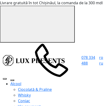
Livrare gratuită în tot Chișinăul, la comanda de la 300 mdl
078 334
ro
488
ru
Alcool
Ciocolată & Praline
Whisky
Coniac