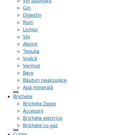
Vin spumant
Gin
Digestiv
Rom
Lichior
Vin
Absint
Tequila
Vodcă
Vermut
Bere
Băuturi nealcoolice
Apă minerală
Brichete
Brichete Zippo
Accesorii
Brichete electrice
Brichete cu gaz
Cuțite