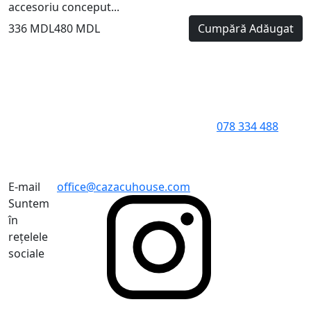
accesoriu conceput...
336 MDL
480 MDL
Cumpără
Adăugat
078 334 488
E-mail
office@cazacuhouse.com
Suntem
în
rețelele
sociale