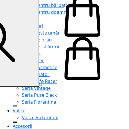
Genți pentru bărbați
Genți pentru doamne
Serviete
Rucsacuri
Genți peste umăr
Genți de brâu
Genți de călătorie
Shopper
Organiser
Truse cosmetice
Seria Aviator
Seria Cafe Racer
0
Seria Vintage
Seria Pure Black
Seria Fiorentina
Valize
Valize Victorinox
Accesorii