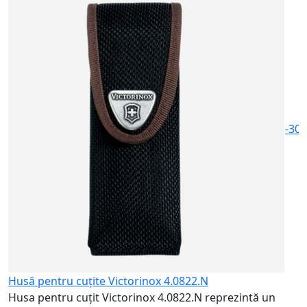
H
V
n
6
-30
Husă pentru cuțite Victorinox 4.0822.N
Husa pentru cuțit Victorinox 4.0822.N reprezintă un