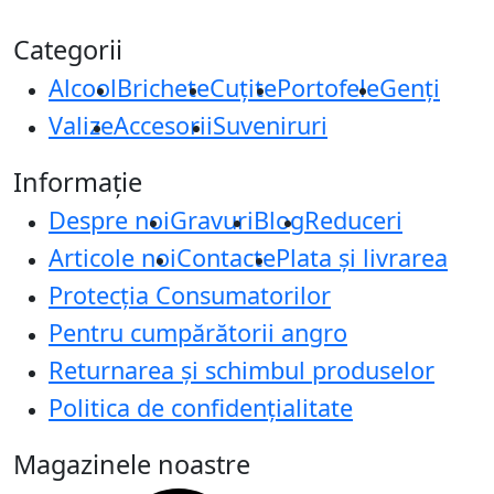
Categorii
Alcool
Brichete
Cuțite
Portofele
Genți
Valize
Accesorii
Suveniruri
Informație
Despre noi
Gravuri
Blog
Reduceri
Articole noi
Contacte
Plata și livrarea
Protecţia Consumatorilor
Pentru cumpărătorii angro
Returnarea și schimbul produselor
Politica de confidențialitate
Magazinele noastre