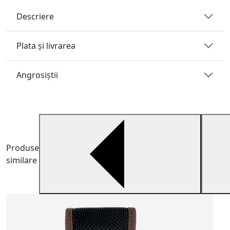
Descriere
Plata și livrarea
Angrosiştii
Produse
similare
H
V