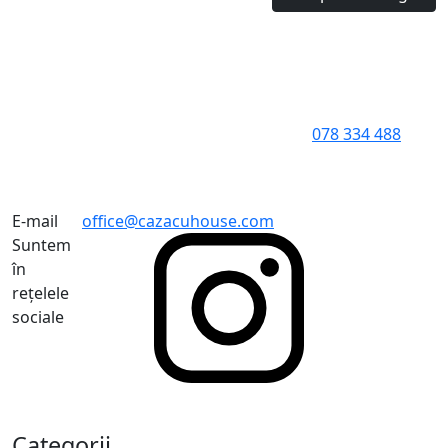
078 334 488
E-mail
office@cazacuhouse.com
Suntem
în
rețelele
sociale
Categorii