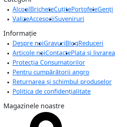
Alcool
Brichete
Cuțite
Portofele
Genți
Valize
Accesorii
Suveniruri
Informație
Despre noi
Gravuri
Blog
Reduceri
Articole noi
Contacte
Plata și livrarea
Protecţia Consumatorilor
Pentru cumpărătorii angro
Returnarea și schimbul produselor
Politica de confidențialitate
Magazinele noastre