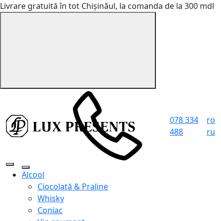
Livrare gratuită în tot Chișinăul, la comanda de la 300 mdl
078 334
ro
488
ru
Alcool
Ciocolată & Praline
Whisky
Coniac