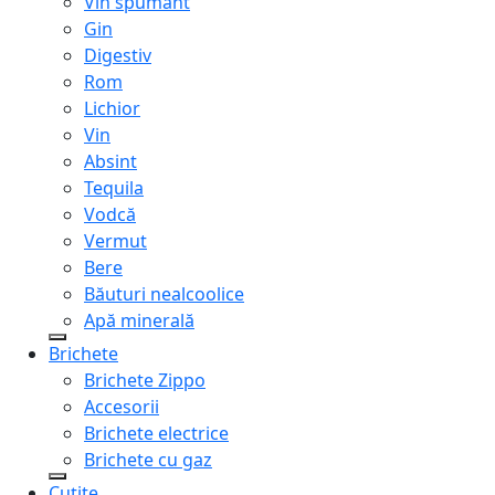
Vin spumant
Gin
Digestiv
Rom
Lichior
Vin
Absint
Tequila
Vodcă
Vermut
Bere
Băuturi nealcoolice
Apă minerală
Brichete
Brichete Zippo
Accesorii
Brichete electrice
Brichete cu gaz
Cuțite