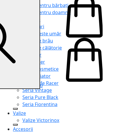
Genți pentru bărbați
Genți pentru doamne
Serviete
Rucsacuri
Genți peste umăr
Genți de brâu
Genți de călătorie
Shopper
Organiser
Truse cosmetice
Seria Aviator
Seria Cafe Racer
0
Seria Vintage
Seria Pure Black
Seria Fiorentina
Valize
Valize Victorinox
Accesorii