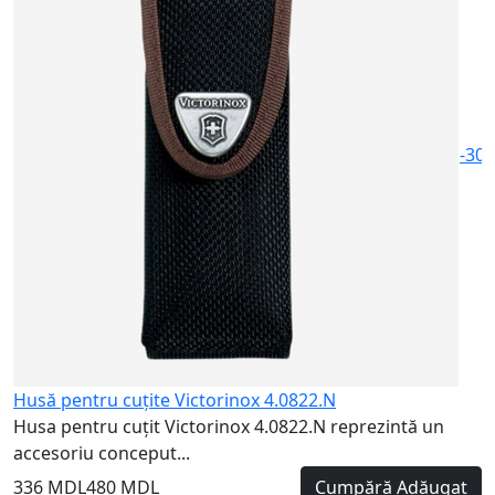
n
6
-30
Husă pentru cuțite Victorinox 4.0822.N
Husa pentru cuțit Victorinox 4.0822.N reprezintă un
accesoriu conceput...
336 MDL
480 MDL
Cumpără
Adăugat