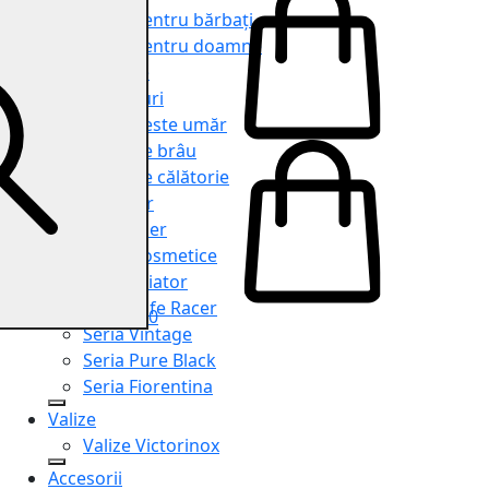
Genți pentru bărbați
Genți pentru doamne
Serviete
Rucsacuri
Genți peste umăr
Genți de brâu
Genți de călătorie
Shopper
Organiser
Truse cosmetice
Seria Aviator
Seria Cafe Racer
0
Seria Vintage
Seria Pure Black
Seria Fiorentina
Valize
Valize Victorinox
Accesorii