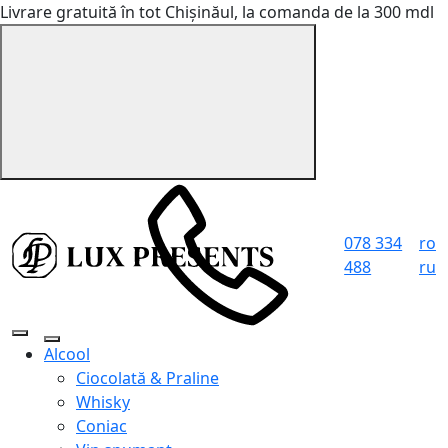
Livrare gratuită în tot Chișinăul, la comanda de la 300 mdl
078 334
ro
488
ru
Alcool
Ciocolată & Praline
Whisky
Coniac