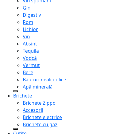
Vin spumant
Gin
Digestiv
Rom
Lichior
Vin
Absint
Tequila
Vodcă
Vermut
Bere
Băuturi nealcoolice
Apă minerală
Brichete
Brichete Zippo
Accesorii
Brichete electrice
Brichete cu gaz
Cuțite