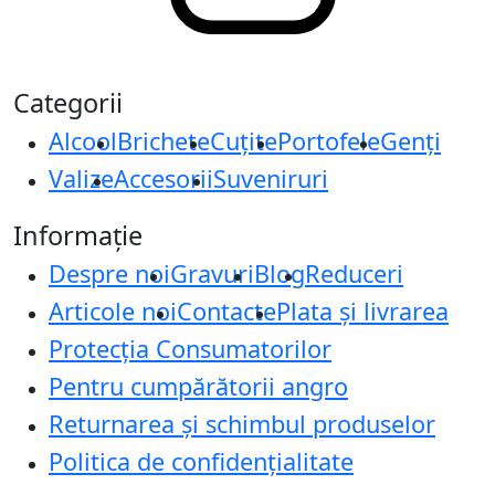
Categorii
Alcool
Brichete
Cuțite
Portofele
Genți
Valize
Accesorii
Suveniruri
Informație
Despre noi
Gravuri
Blog
Reduceri
Articole noi
Contacte
Plata și livrarea
Protecţia Consumatorilor
Pentru cumpărătorii angro
Returnarea și schimbul produselor
Politica de confidențialitate