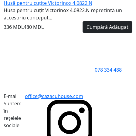
Husă pentru cuțite Victorinox 4.0822.N
Husa pentru cuțit Victorinox 4.0822.N reprezintă un
accesoriu conceput...
336 MDL
480 MDL
Cumpără
Adăugat
078 334 488
E-mail
office@cazacuhouse.com
Suntem
în
rețelele
sociale