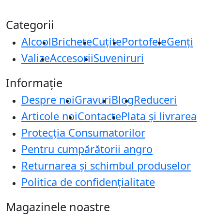
Categorii
Alcool
Brichete
Cuțite
Portofele
Genți
Valize
Accesorii
Suveniruri
Informație
Despre noi
Gravuri
Blog
Reduceri
Articole noi
Contacte
Plata și livrarea
Protecţia Consumatorilor
Pentru cumpărătorii angro
Returnarea și schimbul produselor
Politica de confidențialitate
Magazinele noastre