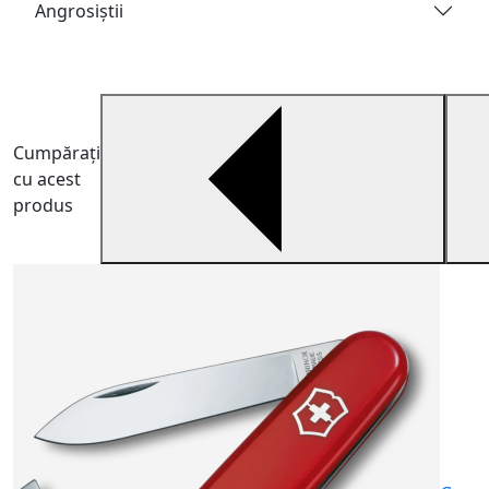
Angrosiştii
Cumpărați
cu acest
produs
V
p
1