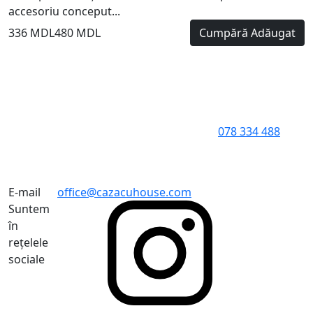
accesoriu conceput...
336 MDL
480 MDL
Cumpără
Adăugat
078 334 488
E-mail
office@cazacuhouse.com
Suntem
în
rețelele
sociale