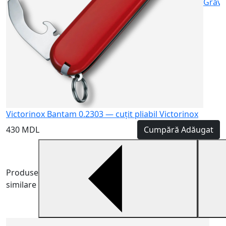
Gravu
Victorinox Bantam 0.2303 — cuțit pliabil Victorinox
430 MDL
Cumpără
Adăugat
Produse
similare