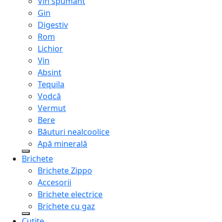
Vin spumant
Gin
Digestiv
Rom
Lichior
Vin
Absint
Tequila
Vodcă
Vermut
Bere
Băuturi nealcoolice
Apă minerală
Brichete
Brichete Zippo
Accesorii
Brichete electrice
Brichete cu gaz
Cuțite