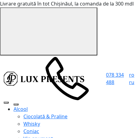
Livrare gratuită în tot Chișinăul, la comanda de la 300 mdl
078 334
ro
488
ru
Alcool
Ciocolată & Praline
Whisky
Coniac