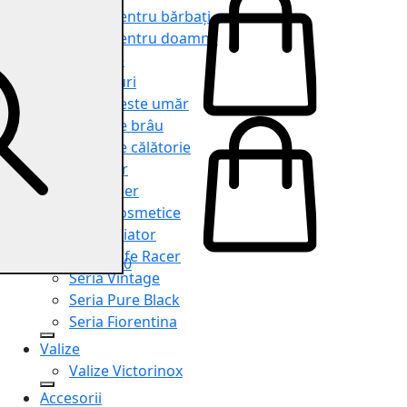
Genți pentru bărbați
Genți pentru doamne
Serviete
Rucsacuri
Genți peste umăr
Genți de brâu
Genți de călătorie
Shopper
Organiser
Truse cosmetice
Seria Aviator
Seria Cafe Racer
0
Seria Vintage
Seria Pure Black
Seria Fiorentina
Valize
Valize Victorinox
Accesorii