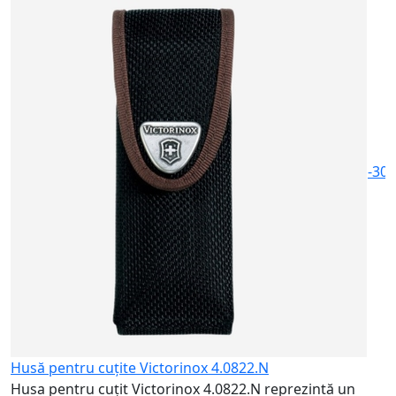
H
V
n
6
-30
Husă pentru cuțite Victorinox 4.0822.N
Husa pentru cuțit Victorinox 4.0822.N reprezintă un