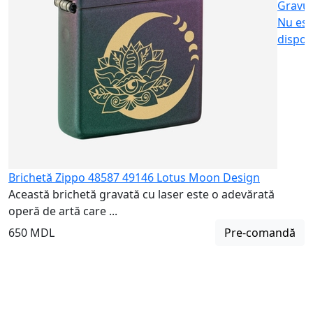
Gravu
Nu est
dispon
Brichetă Zippo 48587 49146 Lotus Moon Design
Această brichetă gravată cu laser este o adevărată
operă de artă care ...
650 MDL
Pre-comandă