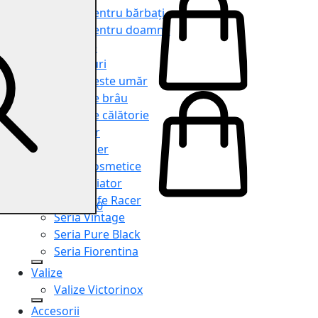
Genți pentru bărbați
Genți pentru doamne
Serviete
Rucsacuri
Genți peste umăr
Genți de brâu
Genți de călătorie
Shopper
Organiser
Truse cosmetice
Seria Aviator
Seria Cafe Racer
0
Seria Vintage
Seria Pure Black
Seria Fiorentina
Valize
Valize Victorinox
Accesorii