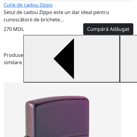
Cutie de cadou Zippo
Setul de cadou Zippo este un dar ideal pentru
cunoscătorii de brichete...
270 MDL
Cumpără
Adăugat
Produse
similare
B
B
m
6