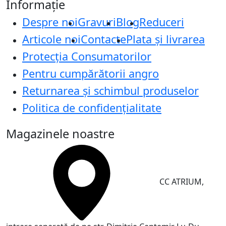
Informație
Despre noi
Gravuri
Blog
Reduceri
Articole noi
Contacte
Plata și livrarea
Protecţia Consumatorilor
Pentru cumpărătorii angro
Returnarea și schimbul produselor
Politica de confidențialitate
Magazinele noastre
CC ATRIUM,