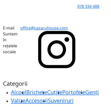
078 334 488
E-mail
office@cazacuhouse.com
Suntem
în
rețelele
sociale
Categorii
Alcool
Brichete
Cuțite
Portofele
Genți
Valize
Accesorii
Suveniruri