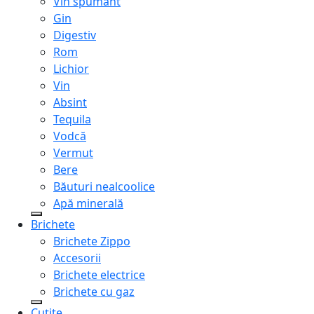
Vin spumant
Gin
Digestiv
Rom
Lichior
Vin
Absint
Tequila
Vodcă
Vermut
Bere
Băuturi nealcoolice
Apă minerală
Brichete
Brichete Zippo
Accesorii
Brichete electrice
Brichete cu gaz
Cuțite