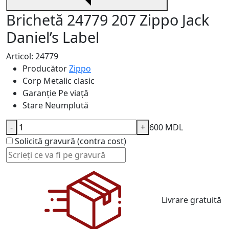
Brichetă 24779 207 Zippo Jack
Daniel’s Label
Articol: 24779
Producător
Zippo
Corp
Metalic clasic
Garanție
Pe viață
Stare
Neumplută
-
+
600 MDL
Solicită gravură (contra cost)
Livrare gratuită