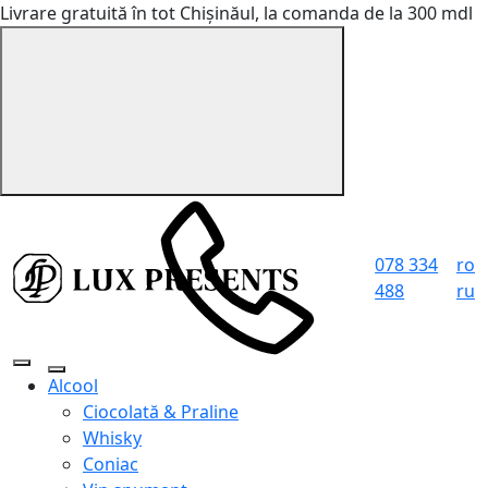
Livrare gratuită în tot Chișinăul, la comanda de la 300 mdl
078 334
ro
488
ru
Alcool
Ciocolată & Praline
Whisky
Coniac