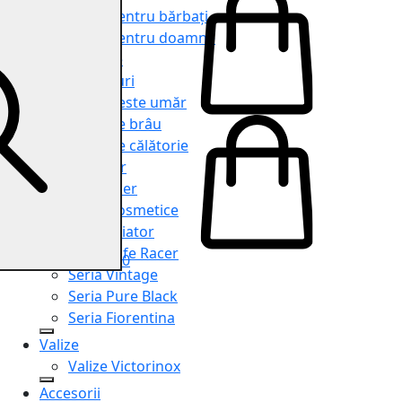
Genți pentru bărbați
Genți pentru doamne
Serviete
Rucsacuri
Genți peste umăr
Genți de brâu
Genți de călătorie
Shopper
Organiser
Truse cosmetice
Seria Aviator
Seria Cafe Racer
0
Seria Vintage
Seria Pure Black
Seria Fiorentina
Valize
Valize Victorinox
Accesorii