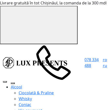
Livrare gratuită în tot Chișinăul, la comanda de la 300 mdl
078 334
ro
488
ru
Alcool
Ciocolată & Praline
Whisky
Coniac