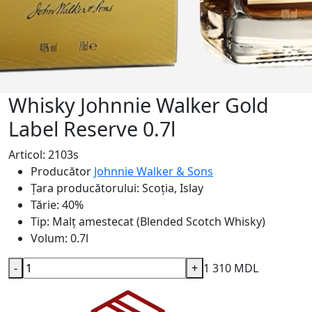
Whisky Johnnie Walker Gold
Label Reserve 0.7l
Articol: 2103s
Producător
Johnnie Walker & Sons
Țara producătorului:
Scoția, Islay
Tărie:
40%
Tip:
Malț amestecat (Blended Scotch Whisky)
Volum:
0.7l
-
+
1 310 MDL