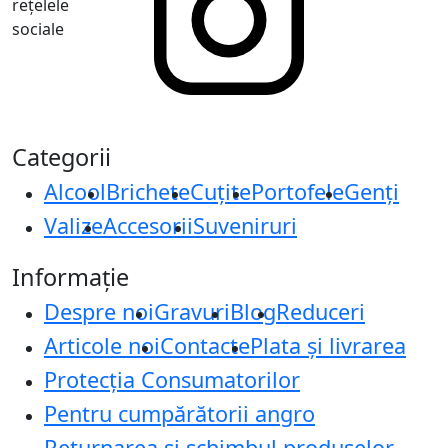
rețelele
sociale
Categorii
Alcool
Brichete
Cuțite
Portofele
Genți
Valize
Accesorii
Suveniruri
Informație
Despre noi
Gravuri
Blog
Reduceri
Articole noi
Contacte
Plata și livrarea
Protecţia Consumatorilor
Pentru cumpărătorii angro
Returnarea și schimbul produselor