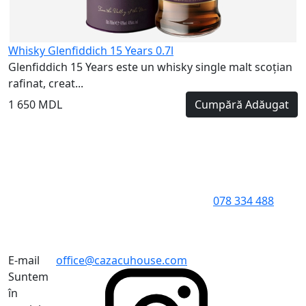
Whisky Glenfiddich 15 Years 0.7l
Glenfiddich 15 Years este un whisky single malt scoțian
rafinat, creat...
1 650 MDL
Cumpără
Adăugat
078 334 488
E-mail
office@cazacuhouse.com
Suntem
în