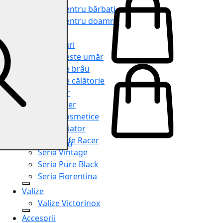
Genți pentru bărbați
Genți pentru doamne
Serviete
Rucsacuri
Genți peste umăr
Genți de brâu
Genți de călătorie
Shopper
Organiser
Truse cosmetice
Seria Aviator
Seria Cafe Racer
0
Seria Vintage
Seria Pure Black
Seria Fiorentina
Valize
Valize Victorinox
Accesorii