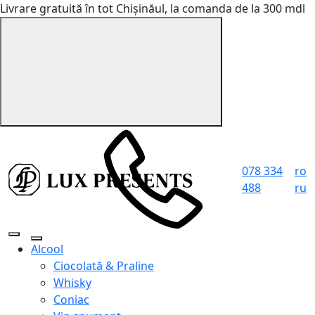
Livrare gratuită în tot Chișinăul, la comanda de la 300 mdl
078 334
ro
488
ru
Alcool
Ciocolată & Praline
Whisky
Coniac