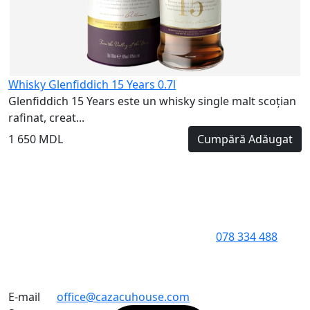
Whisky Glenfiddich 15 Years 0.7l
Glenfiddich 15 Years este un whisky single malt scoțian
rafinat, creat...
1 650 MDL
Cumpără
Adăugat
078 334 488
E-mail
office@cazacuhouse.com