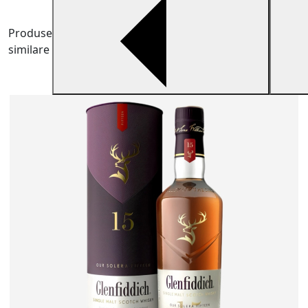
Produse
similare
W
N
c
8