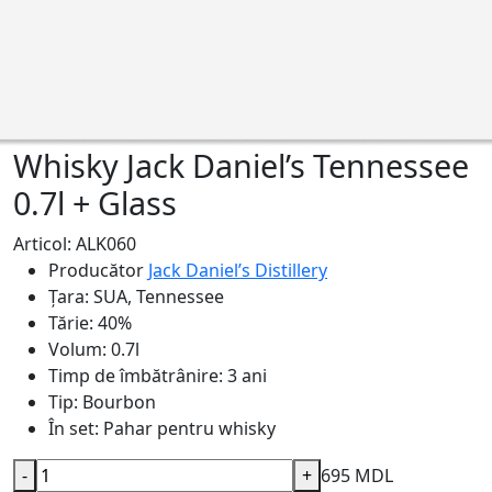
Whisky Jack Daniel’s Tennessee
0.7l + Glass
Articol: ALK060
Producător
Jack Daniel’s Distillery
Țara:
SUA, Tennessee
Tărie:
40%
Volum:
0.7l
Timp de îmbătrânire:
3 ani
Tip:
Bourbon
În set:
Pahar pentru whisky
-
+
695 MDL