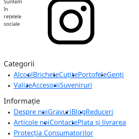
Suntem
în
rețelele
sociale
Categorii
Alcool
Brichete
Cuțite
Portofele
Genți
Valize
Accesorii
Suveniruri
Informație
Despre noi
Gravuri
Blog
Reduceri
Articole noi
Contacte
Plata și livrarea
Protecţia Consumatorilor