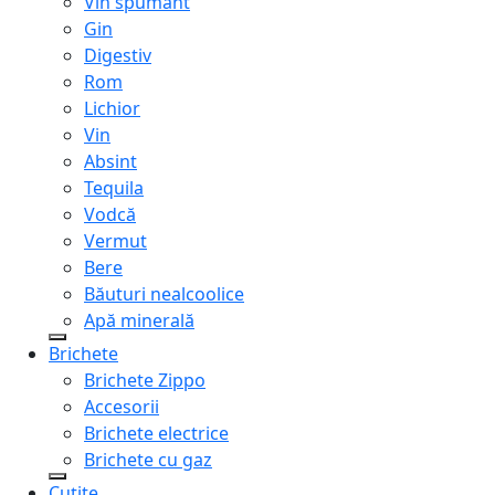
Vin spumant
Gin
Digestiv
Rom
Lichior
Vin
Absint
Tequila
Vodcă
Vermut
Bere
Băuturi nealcoolice
Apă minerală
Brichete
Brichete Zippo
Accesorii
Brichete electrice
Brichete cu gaz
Cuțite