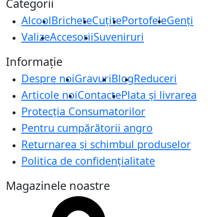
Categorii
Alcool
Brichete
Cuțite
Portofele
Genți
Valize
Accesorii
Suveniruri
Informație
Despre noi
Gravuri
Blog
Reduceri
Articole noi
Contacte
Plata și livrarea
Protecţia Consumatorilor
Pentru cumpărătorii angro
Returnarea și schimbul produselor
Politica de confidențialitate
Magazinele noastre