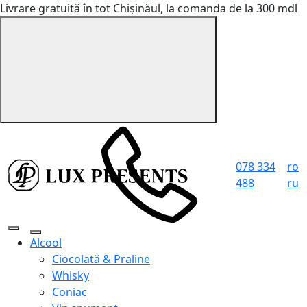
Livrare gratuită în tot Chișinăul, la comanda de la 300 mdl
078 334
ro
488
ru
Alcool
Ciocolată & Praline
Whisky
Coniac