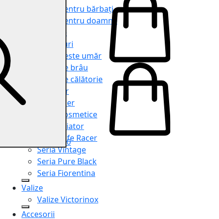
Genți pentru bărbați
Genți pentru doamne
Serviete
Rucsacuri
Genți peste umăr
Genți de brâu
Genți de călătorie
Shopper
Organiser
Truse cosmetice
Seria Aviator
Seria Cafe Racer
0
Seria Vintage
Seria Pure Black
Seria Fiorentina
Valize
Valize Victorinox
Accesorii