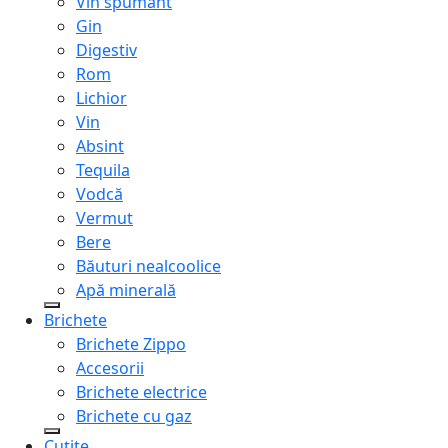
Vin spumant
Gin
Digestiv
Rom
Lichior
Vin
Absint
Tequila
Vodcă
Vermut
Bere
Băuturi nealcoolice
Apă minerală
Brichete
Brichete Zippo
Accesorii
Brichete electrice
Brichete cu gaz
Cuțite