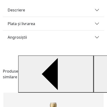
Descriere
Plata și livrarea
Angrosiştii
Produse
similare
V
V