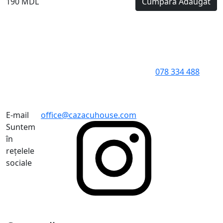
190 MDL
Cumpără
Adăugat
078 334 488
E-mail
office@cazacuhouse.com
Suntem
în
rețelele
sociale