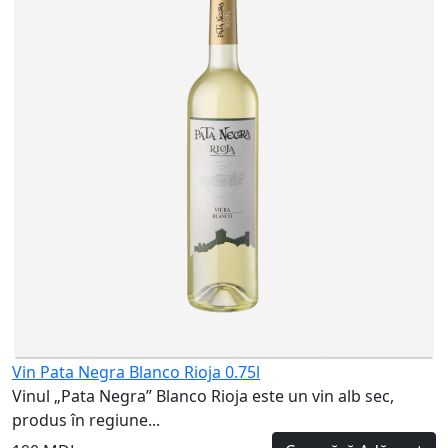
p
1
Vin Pata Negra Blanco Rioja 0.75l
Vinul „Pata Negra” Blanco Rioja este un vin alb sec,
produs în regiune...