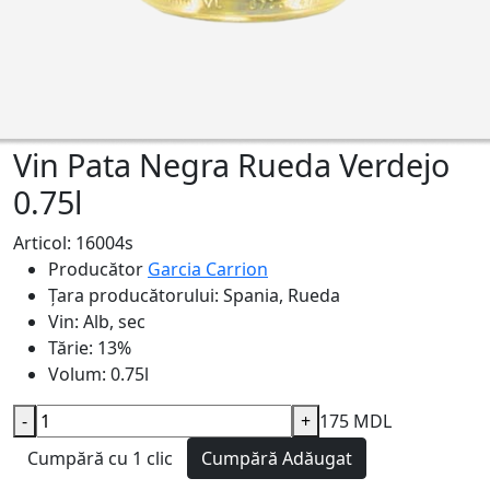
Vin Pata Negra Rueda Verdejo
0.75l
Articol: 16004s
Producător
Garcia Carrion
Țara producătorului:
Spania, Rueda
Vin:
Alb, sec
Tărie:
13%
Volum:
0.75l
-
+
175 MDL
Cumpără cu 1 clic
Cumpără
Adăugat