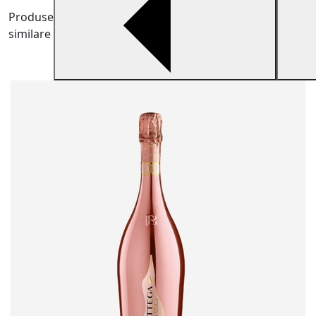
Produse
similare
V
B
v
5