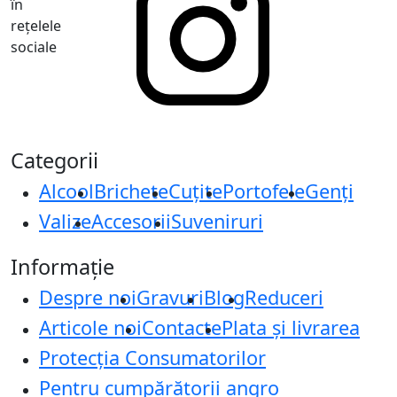
în
rețelele
sociale
Categorii
Alcool
Brichete
Cuțite
Portofele
Genți
Valize
Accesorii
Suveniruri
Informație
Despre noi
Gravuri
Blog
Reduceri
Articole noi
Contacte
Plata și livrarea
Protecţia Consumatorilor
Pentru cumpărătorii angro