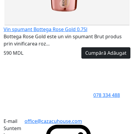
Vin spumant Bottega Rose Gold 0.75l
Bottega Rose Gold este un vin spumant Brut produs
prin vinificarea roz...
590 MDL
Cumpără
Adăugat
078 334 488
E-mail
office@cazacuhouse.com
Suntem