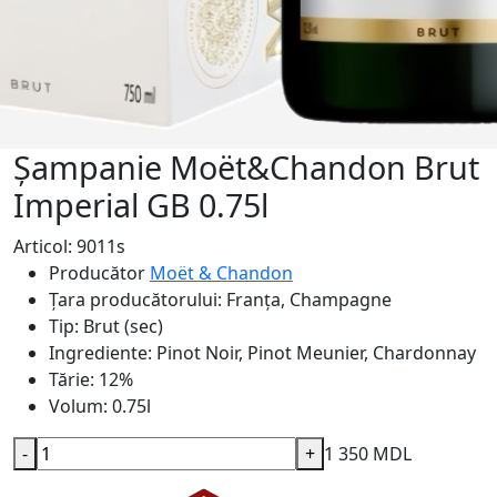
Șampanie Moёt&Chandon Brut
Imperial GB 0.75l
Articol: 9011s
Producător
Moёt & Chandon
Ţara producătorului:
Franța, Champagne
Tip:
Brut (sec)
Ingrediente:
Pinot Noir, Pinot Meunier, Chardonnay
Tărie:
12%
Volum:
0.75l
-
+
1 350 MDL