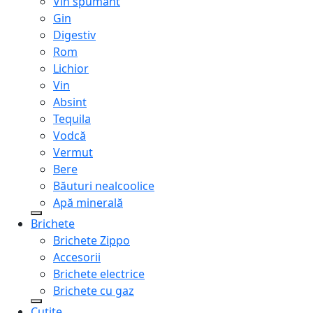
Vin spumant
Gin
Digestiv
Rom
Lichior
Vin
Absint
Tequila
Vodcă
Vermut
Bere
Băuturi nealcoolice
Apă minerală
Brichete
Brichete Zippo
Accesorii
Brichete electrice
Brichete cu gaz
Cuțite