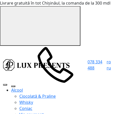
Livrare gratuită în tot Chișinăul, la comanda de la 300 mdl
078 334
ro
488
ru
Alcool
Ciocolată & Praline
Whisky
Coniac