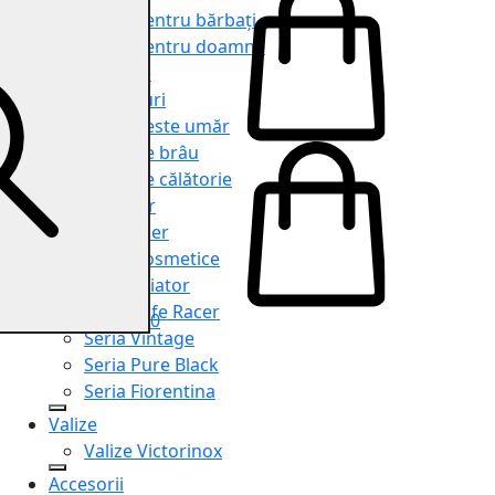
Genți pentru bărbați
Genți pentru doamne
Serviete
Rucsacuri
Genți peste umăr
Genți de brâu
Genți de călătorie
Shopper
Organiser
Truse cosmetice
Seria Aviator
Seria Cafe Racer
0
Seria Vintage
Seria Pure Black
Seria Fiorentina
Valize
Valize Victorinox
Accesorii