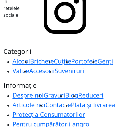
în
rețelele
sociale
Categorii
Alcool
Brichete
Cuțite
Portofele
Genți
Valize
Accesorii
Suveniruri
Informație
Despre noi
Gravuri
Blog
Reduceri
Articole noi
Contacte
Plata și livrarea
Protecţia Consumatorilor
Pentru cumpărătorii angro