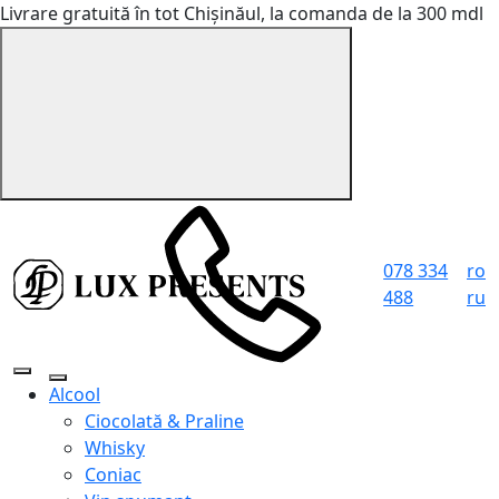
Livrare gratuită în tot Chișinăul, la comanda de la 300 mdl
078 334
ro
488
ru
Alcool
Ciocolată & Praline
Whisky
Coniac