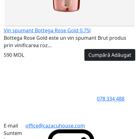
Vin spumant Bottega Rose Gold 0.75l
Bottega Rose Gold este un vin spumant Brut produs
prin vinificarea roz...
590 MDL
Cumpără
Adăugat
078 334 488
E-mail
office@cazacuhouse.com
Suntem