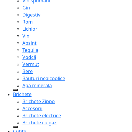
Vin spumant
Gin
Digestiv
Rom
Lichior
Vin
Absint
Tequila
Vodcă
Vermut
Bere
Băuturi nealcoolice
Apă minerală
Brichete
Brichete Zippo
Accesorii
Brichete electrice
Brichete cu gaz
Cuțite