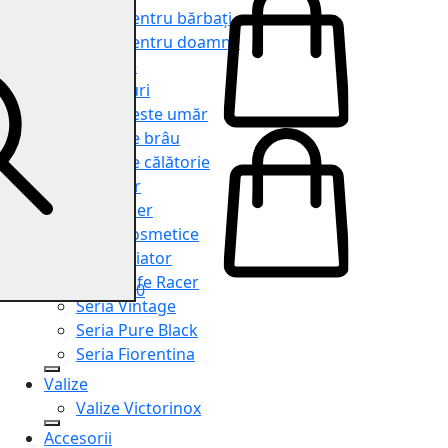
Genți pentru bărbați
Genți pentru doamne
Serviete
Rucsacuri
Genți peste umăr
Genți de brâu
Genți de călătorie
Shopper
Organiser
Truse cosmetice
Seria Aviator
Seria Cafe Racer
0
Seria Vintage
Seria Pure Black
Seria Fiorentina
Valize
Valize Victorinox
Accesorii