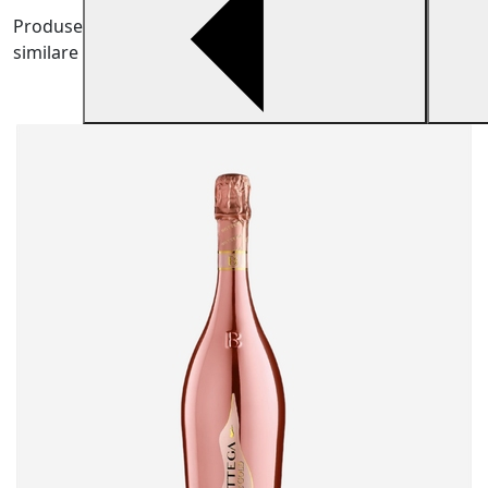
Produse
similare
V
B
v
5