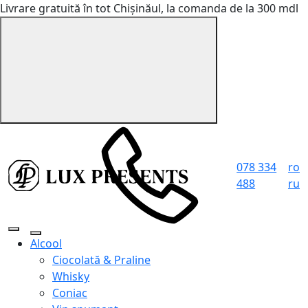
Livrare gratuită în tot Chișinăul, la comanda de la 300 mdl
078 334
ro
488
ru
Alcool
Ciocolată & Praline
Whisky
Coniac