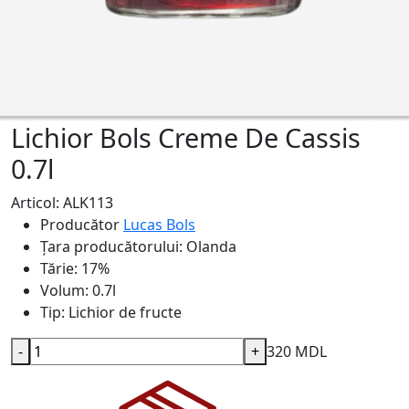
Lichior Bols Creme De Cassis
0.7l
Articol: ALK113
Producător
Lucas Bols
Țara producătorului:
Olanda
Tărie:
17%
Volum:
0.7l
Tip:
Lichior de fructe
-
+
320 MDL