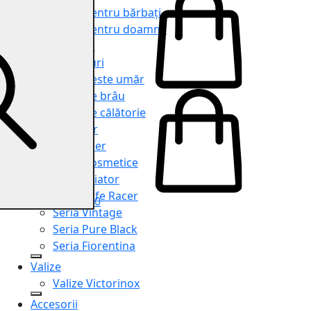
Genți pentru bărbați
Genți pentru doamne
Serviete
Rucsacuri
Genți peste umăr
Genți de brâu
Genți de călătorie
Shopper
Organiser
Truse cosmetice
Seria Aviator
Seria Cafe Racer
0
Seria Vintage
Seria Pure Black
Seria Fiorentina
Valize
Valize Victorinox
Accesorii