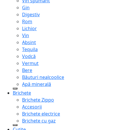
Vin spumant
Gin
Digestiv
Rom
Lichior
Vin
Absint
Tequila
Vodcă
Vermut
Bere
Băuturi nealcoolice
Apă minerală
Brichete
Brichete Zippo
Accesorii
Brichete electrice
Brichete cu gaz
Cuțite