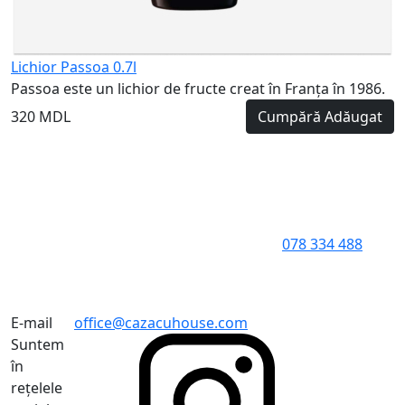
Lichior Passoa 0.7l
Passoa este un lichior de fructe creat în Franța în 1986.
320 MDL
Cumpără
Adăugat
078 334 488
E-mail
office@cazacuhouse.com
Suntem
în
rețelele