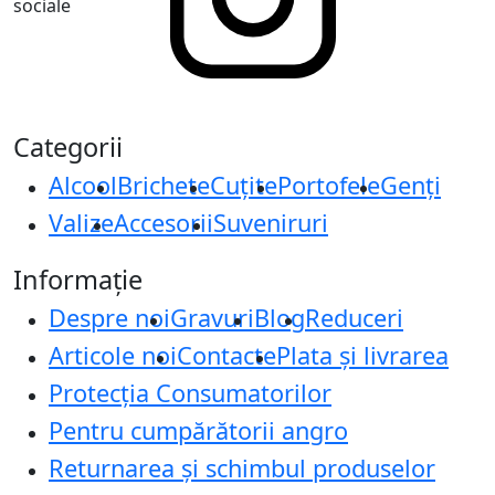
sociale
Categorii
Alcool
Brichete
Cuțite
Portofele
Genți
Valize
Accesorii
Suveniruri
Informație
Despre noi
Gravuri
Blog
Reduceri
Articole noi
Contacte
Plata și livrarea
Protecţia Consumatorilor
Pentru cumpărătorii angro
Returnarea și schimbul produselor