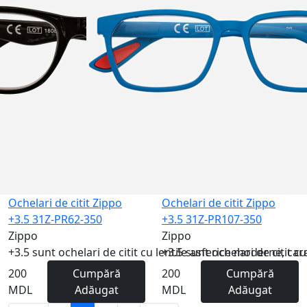
Ochelari de citit Zippo
Ochelari de citit Zippo
+3.5 31Z-PR62-350
+3.5 31Z-PR107-350
Zippo
Zippo
+3.5 sunt ochelari de citit cu lentile asferice moderne, care
+3.5 sunt ochelari de citit cu
200
Cumpără
200
Cumpără
MDL
Adăugat
MDL
Adăugat