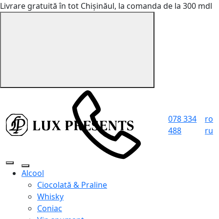
Livrare gratuită în tot Chișinăul, la comanda de la 300 mdl
078 334
ro
488
ru
Alcool
Ciocolată & Praline
Whisky
Coniac