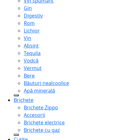
Vin spumant
Gin
Digestiv
Rom
Lichior
Vin
Absint
Tequila
Vodcă
Vermut
Bere
Băuturi nealcoolice
Apă minerală
Brichete
Brichete Zippo
Accesorii
Brichete electrice
Brichete cu gaz
Cuțite