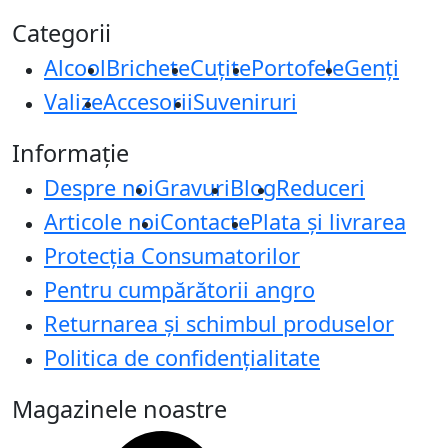
Categorii
Alcool
Brichete
Cuțite
Portofele
Genți
Valize
Accesorii
Suveniruri
Informație
Despre noi
Gravuri
Blog
Reduceri
Articole noi
Contacte
Plata și livrarea
Protecţia Consumatorilor
Pentru cumpărătorii angro
Returnarea și schimbul produselor
Politica de confidențialitate
Magazinele noastre