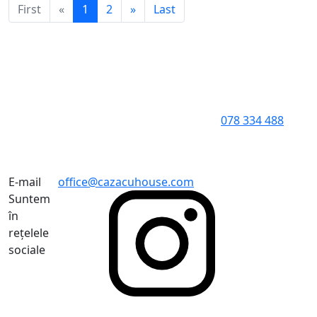
First
«
1
2
»
Last
078 334 488
E-mail
office@cazacuhouse.com
Suntem
în
rețelele
sociale