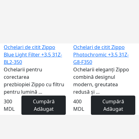
Ochelari de citit Zippo
Ochelari de citit Zippo
Blue Light Filter +3.5 31Z-
Photochromic +3.5 31Z-
BL2-350
G8-F350
Ochelarii pentru
Ochelarii eleganți Zippo
corectarea
combină designul
prezbiopiei Zippo cu filtru
modern, greutatea
pentru lumină ...
redusă și ...
300
Cumpără
400
Cumpără
MDL
Adăugat
MDL
Adăugat