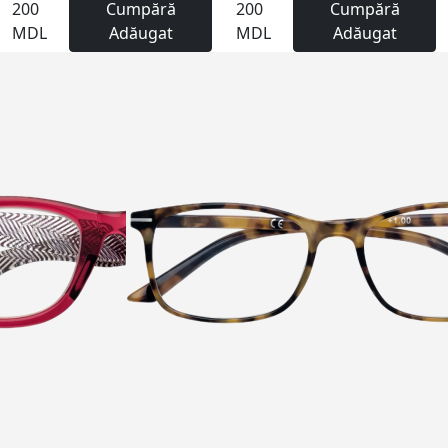
200
Cumpără
200
Cumpără
MDL
Adăugat
MDL
Adăugat