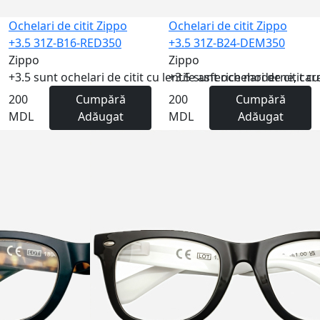
Ochelari de citit Zippo
Ochelari de citit Zippo
+3.5 31Z-B16-RED350
+3.5 31Z-B24-DEM350
Zippo
Zippo
+3.5 sunt ochelari de citit cu lentile asferice moderne, care
+3.5 sunt ochelari de citit cu
200
Cumpără
200
Cumpără
MDL
Adăugat
MDL
Adăugat