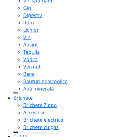
Vin spumant
Gin
Digestiv
Rom
Lichior
Vin
Absint
Tequila
Vodcă
Vermut
Bere
Băuturi nealcoolice
Apă minerală
Brichete
Brichete Zippo
Accesorii
Brichete electrice
Brichete cu gaz
Cuțite