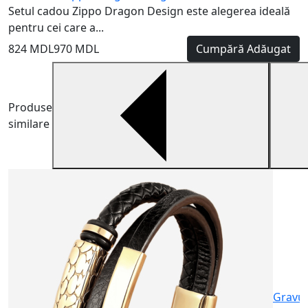
Setul cadou Zippo Dragon Design este alegerea ideală
pentru cei care a...
824 MDL
970 MDL
Cumpără
Adăugat
Produse
similare
B
A
p
4
Gravu