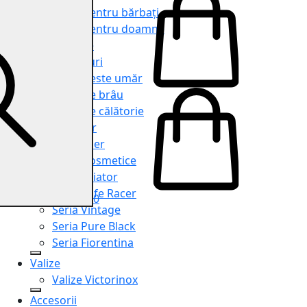
Genți pentru bărbați
Genți pentru doamne
Serviete
Rucsacuri
Genți peste umăr
Genți de brâu
Genți de călătorie
Shopper
Organiser
Truse cosmetice
Seria Aviator
Seria Cafe Racer
0
Seria Vintage
Seria Pure Black
Seria Fiorentina
Valize
Valize Victorinox
Accesorii