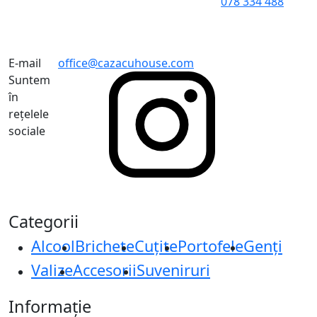
078 334 488
E-mail
office@cazacuhouse.com
Suntem
în
rețelele
sociale
Categorii
Alcool
Brichete
Cuțite
Portofele
Genți
Valize
Accesorii
Suveniruri
Informație