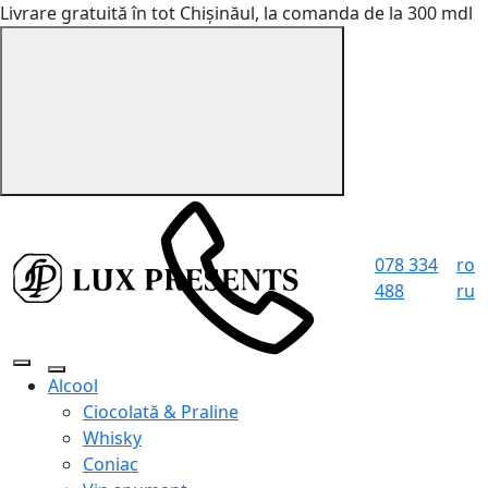
Livrare gratuită în tot Chișinăul, la comanda de la 300 mdl
078 334
ro
488
ru
Alcool
Ciocolată & Praline
Whisky
Coniac