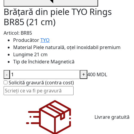
Brățară din piele TYO Rings
BR85 (21 cm)
Articol: BR85
Producător
TYO
Material
Piele naturală, oțel inoxidabil premium
Lungime
21 cm
Tip de închidere
Magnetică
-
+
400 MDL
Solicită gravură (contra cost)
Livrare gratuită