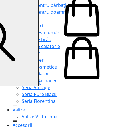
Genți pentru bărbați
Genți pentru doamne
Serviete
Rucsacuri
Genți peste umăr
Genți de brâu
Genți de călătorie
Shopper
Organiser
Truse cosmetice
Seria Aviator
Seria Cafe Racer
0
Seria Vintage
Seria Pure Black
Seria Fiorentina
Valize
Valize Victorinox
Accesorii