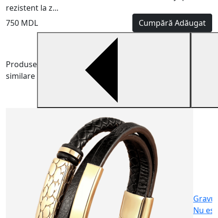
rezistent la z...
750 MDL
Cumpără
Adăugat
Produse
similare
B
A
p
4
Gravu
Nu est