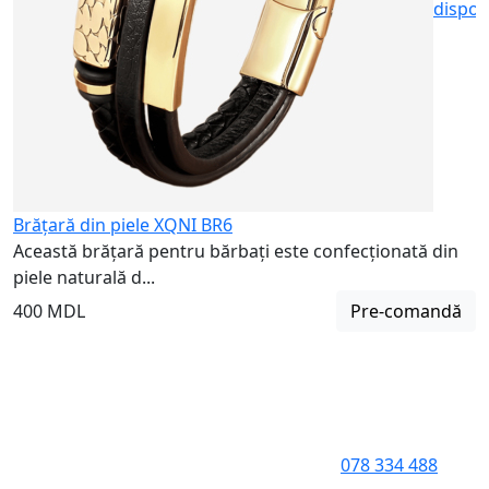
dispon
Brățară din piele XQNI BR6
Această brățară pentru bărbați este confecționată din
piele naturală d...
400 MDL
Pre-comandă
078 334 488