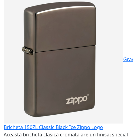
B
A
p
5
Gravu
Brichetă 150ZL Classic Black Ice Zippo Logo
Această brichetă clasică cromată are un finisaj special