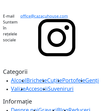
E-mail
office@cazacuhouse.com
Suntem
în
rețelele
sociale
Categorii
Alcool
Brichete
Cuțite
Portofele
Genți
Valize
Accesorii
Suveniruri
Informație
Despre noi
Gravuri
Blog
Reduceri