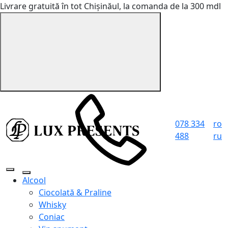
Livrare gratuită în tot Chișinăul, la comanda de la 300 mdl
078 334
ro
488
ru
Alcool
Ciocolată & Praline
Whisky
Coniac