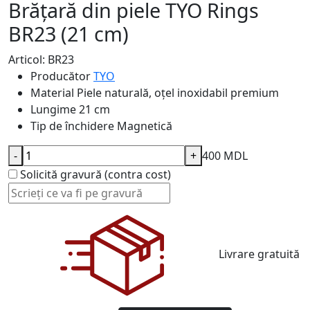
Brățară din piele TYO Rings
BR23 (21 cm)
Articol: BR23
Producător
TYO
Material
Piele naturală, oțel inoxidabil premium
Lungime
21 cm
Tip de închidere
Magnetică
-
+
400 MDL
Solicită gravură (contra cost)
Livrare gratuită