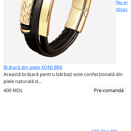
Nu est
dispon
Brățară din piele XQNI BR6
Această brățară pentru bărbați este confecționată din
piele naturală d...
400 MDL
Pre-comandă