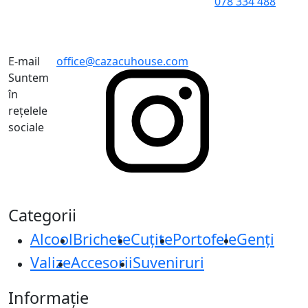
078 334 488
E-mail
office@cazacuhouse.com
Suntem
în
rețelele
sociale
Categorii
Alcool
Brichete
Cuțite
Portofele
Genți
Valize
Accesorii
Suveniruri
Informație