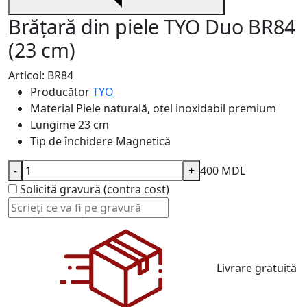
Brățară din piele TYO Duo BR84
(23 cm)
Articol: BR84
Producător
TYO
Material
Piele naturală, oțel inoxidabil premium
Lungime
23 cm
Tip de închidere
Magnetică
-
+
400 MDL
Solicită gravură (contra cost)
Livrare gratuită