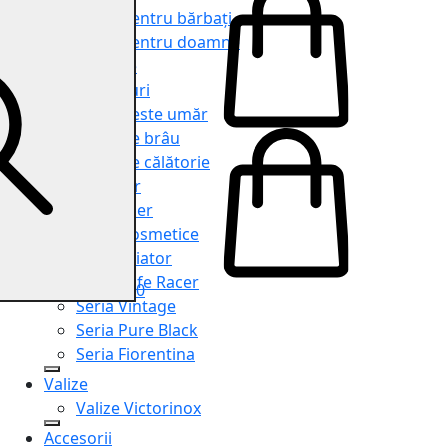
Genți pentru bărbați
Genți pentru doamne
Serviete
Rucsacuri
Genți peste umăr
Genți de brâu
Genți de călătorie
Shopper
Organiser
Truse cosmetice
Seria Aviator
Seria Cafe Racer
0
Seria Vintage
Seria Pure Black
Seria Fiorentina
Valize
Valize Victorinox
Accesorii