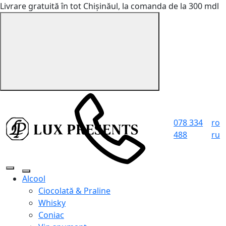
Livrare gratuită în tot Chișinăul, la comanda de la 300 mdl
078 334
ro
488
ru
Alcool
Ciocolată & Praline
Whisky
Coniac