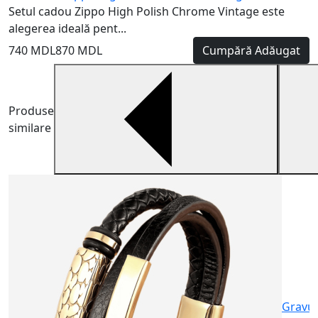
Setul cadou Zippo High Polish Chrome Vintage este
alegerea ideală pent...
740 MDL
870 MDL
Cumpără
Adăugat
Produse
similare
B
A
p
4
Gravu