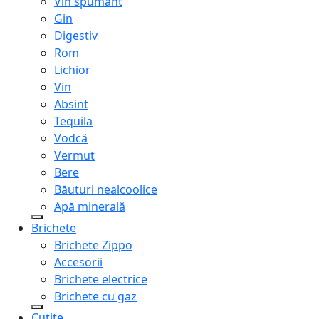
Vin spumant
Gin
Digestiv
Rom
Lichior
Vin
Absint
Tequila
Vodcă
Vermut
Bere
Băuturi nealcoolice
Apă minerală
Brichete
Brichete Zippo
Accesorii
Brichete electrice
Brichete cu gaz
Cuțite