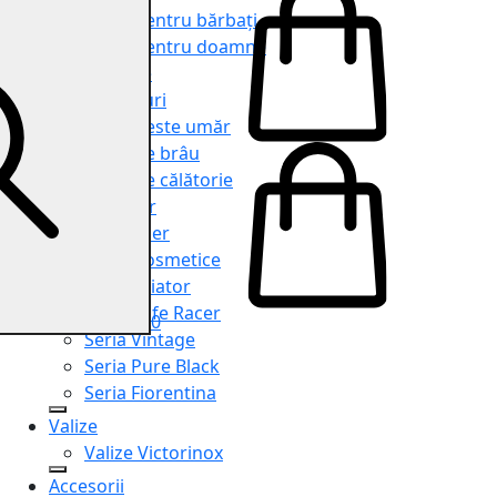
Genți pentru bărbați
Genți pentru doamne
Serviete
Rucsacuri
Genți peste umăr
Genți de brâu
Genți de călătorie
Shopper
Organiser
Truse cosmetice
Seria Aviator
Seria Cafe Racer
0
Seria Vintage
Seria Pure Black
Seria Fiorentina
Valize
Valize Victorinox
Accesorii