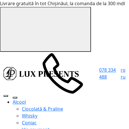
Livrare gratuită în tot Chișinăul, la comanda de la 300 mdl
078 334
ro
488
ru
Alcool
Ciocolată & Praline
Whisky
Coniac