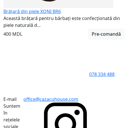
Brățară din piele XQNI BR6
Această brățară pentru bărbați este confecționată din
piele naturală d...
400 MDL
Pre-comandă
078 334 488
E-mail
office@cazacuhouse.com
Suntem
în
rețelele
sociale