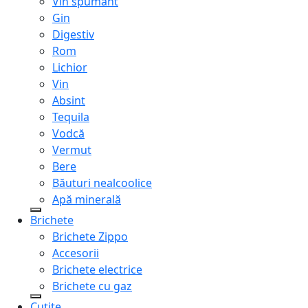
Vin spumant
Gin
Digestiv
Rom
Lichior
Vin
Absint
Tequila
Vodcă
Vermut
Bere
Băuturi nealcoolice
Apă minerală
Brichete
Brichete Zippo
Accesorii
Brichete electrice
Brichete cu gaz
Cuțite