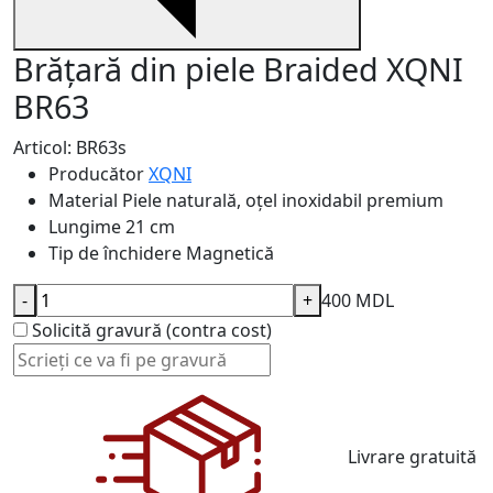
Brățară din piele Braided XQNI
BR63
Articol: BR63s
Producător
XQNI
Material
Piele naturală, oțel inoxidabil premium
Lungime
21 cm
Tip de închidere
Magnetică
-
+
400 MDL
Solicită gravură (contra cost)
Livrare gratuită