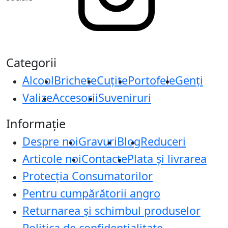
Categorii
Alcool
Brichete
Cuțite
Portofele
Genți
Valize
Accesorii
Suveniruri
Informație
Despre noi
Gravuri
Blog
Reduceri
Articole noi
Contacte
Plata și livrarea
Protecţia Consumatorilor
Pentru cumpărătorii angro
Returnarea și schimbul produselor
Politica de confidențialitate